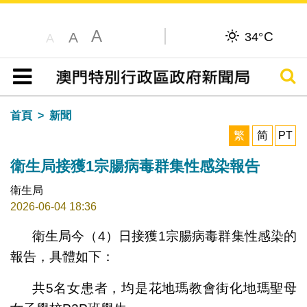
A
C
A
34°
A
搜尋
目錄
首頁
新聞
繁
简
PT
衛生局接獲1宗腸病毒群集性感染報告
衛生局
2026-06-04 18:36
衛生局今（4）日接獲1宗腸病毒群集性感染的
報告，具體如下：
共5名女患者，均是花地瑪教會街化地瑪聖母