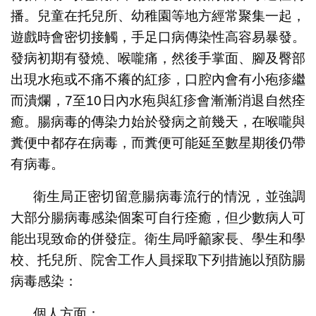
播。兒童在托兒所、幼稚園等地方經常聚集一起，
遊戲時會密切接觸，手足口病傳染性高容易暴發。
發病初期有發燒、喉嚨痛，然後手掌面、腳及臀部
出現水疱或不痛不癢的紅疹，口腔內會有小疱疹繼
而潰爛，7至10日內水疱與紅疹會漸漸消退自然痊
癒。腸病毒的傳染力始於發病之前幾天，在喉嚨與
糞便中都存在病毒，而糞便可能延至數星期後仍帶
有病毒。
衛生局正密切留意腸病毒流行的情況，並強調
大部分腸病毒感染個案可自行痊癒，但少數病人可
能出現致命的併發症。衛生局呼籲家長、學生和學
校、托兒所、院舍工作人員採取下列措施以預防腸
病毒感染：
個人方面：