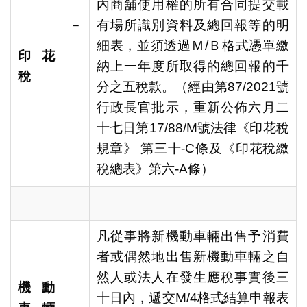
內商舖使用權的所有合同提交載
－
有場所識別資料及總回報等的明
細表，並須透過Ｍ/Ｂ格式憑單繳
印花
納上一年度所取得的總回報的千
稅
分之五稅款。（經由第87/2021號
行政長官批示，重新公佈六月二
十七日
第
17/88/M
號法律
《印花稅
規章》 第三十-C條及《印花稅繳
稅總表》第六-A條）
凡從事將新機動車輛出售予消費
者或偶然地出售新機動車輛之自
然人或法人在發生應稅事實後三
機動
十日內，遞交M/4格式結算申報表