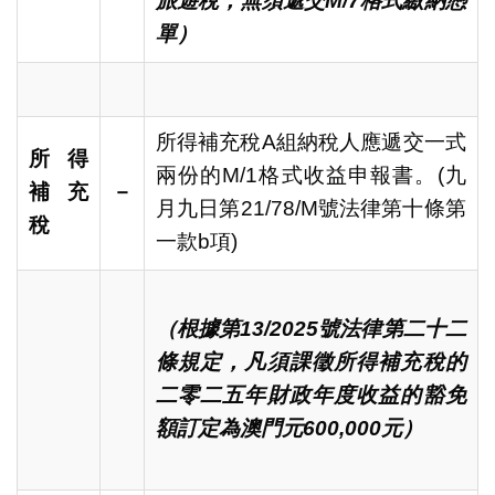
旅遊稅，無須遞交
M/7
格式繳納憑
單）
所得補充稅A組納稅人應遞交一式
所得
兩份的M/1格式收益申報書。(九
補充
－
月九日第21/78/M號法律第十條第
稅
一款b項)
（根據第
13/2025
號法律第二十二
條規定，凡須課徵所得補充稅的
二零二五年財政年度收益的豁免
額訂定為澳門元
600,000
元）