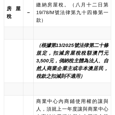
繳納房屋稅。（八月十二日第
房屋
－
19/78/M號法律第九十四條第一
稅
款）
（根據第
13/2025
號法律第二十條
規定，扣減房屋稅稅額澳門元
3,500
元
，倘納稅主體為法人、自
然人商業企業主或非本澳居民
，
稅款之扣減
則不適用）
商業中心內商鋪使用權的讓與
人，須就上一年度讓與商業中心