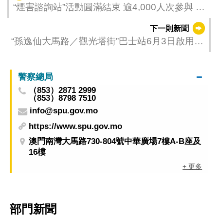
“煙害諮詢站”活動圓滿結束 逾4,000人次參與 共
建“無煙社會”
下一則新聞
“孫逸仙大馬路／觀光塔街”巴士站6月3日啟用
提升南岸海濱綠廊公共巴士覆蓋
警察總局
（853）2871 2999
（853）8798 7510
info@spu.gov.mo
https://www.spu.gov.mo
澳門南灣大馬路730-804號中華廣場7樓A-B座及
16樓
+ 更多
部門新聞