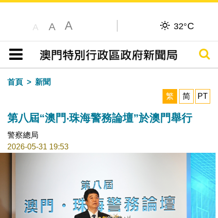
A
C
A
32°
A
搜尋
目錄
首頁
新聞
繁
简
PT
第八屆“澳門‧珠海警務論壇”於澳門舉行
警察總局
2026-05-31 19:53