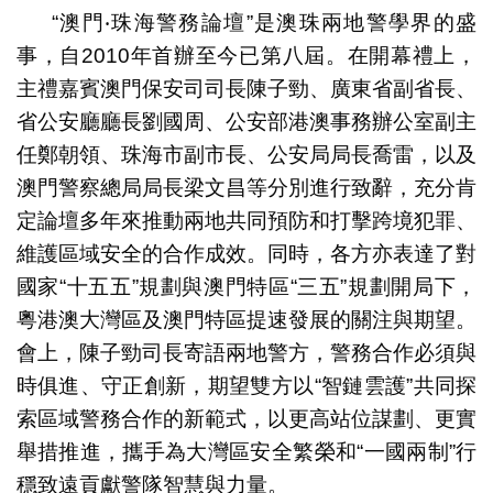
“澳門‧珠海警務論壇”是澳珠兩地警學界的盛
事，自2010年首辦至今已第八屆。在開幕禮上，
主禮嘉賓澳門保安司司長陳子勁、廣東省副省長、
省公安廳廳長劉國周、公安部港澳事務辦公室副主
任鄭朝領、珠海市副市長、公安局局長喬雷，以及
澳門警察總局局長梁文昌等分別進行致辭，充分肯
定論壇多年來推動兩地共同預防和打擊跨境犯罪、
維護區域安全的合作成效。同時，各方亦表達了對
國家“十五五”規劃與澳門特區“三五”規劃開局下，
粵港澳大灣區及澳門特區提速發展的關注與期望。
會上，陳子勁司長寄語兩地警方，警務合作必須與
時俱進、守正創新，期望雙方以“智鏈雲護”共同探
索區域警務合作的新範式，以更高站位謀劃、更實
舉措推進，攜手為大灣區安全繁榮和“一國兩制”行
穩致遠貢獻警隊智慧與力量。