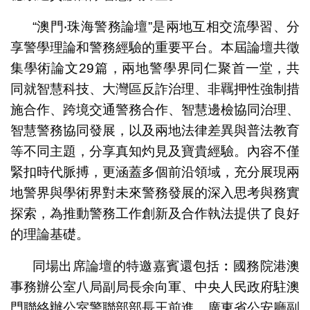
“澳門‧珠海警務論壇”是兩地互相交流學習、分
享警學理論和警務經驗的重要平台。本屆論壇共徵
集學術論文29篇，兩地警學界同仁聚首一堂，共
同就智慧科技、大灣區反詐治理、非羈押性強制措
施合作、跨境交通警務合作、智慧邊檢協同治理、
智慧警務協同發展，以及兩地法律差異與普法教育
等不同主題，分享真知灼見及寶貴經驗。內容不僅
緊扣時代脈搏，更涵蓋多個前沿領域，充分展現兩
地警界與學術界對未來警務發展的深入思考與務實
探索，為推動警務工作創新及合作執法提供了良好
的理論基礎。
同場出席論壇的特邀嘉賓還包括︰國務院港澳
事務辦公室八局副局長余向軍、中央人民政府駐澳
門聯絡辦公室警聯部部長王前進、廣東省公安廳副