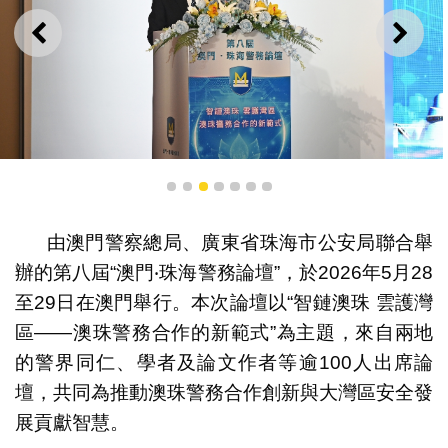
上一則
下一
廣東省副省長、省公安廳廳長劉國周在開幕式致辭
1
2
3
4
5
6
7
由澳門警察總局、廣東省珠海市公安局聯合舉
辦的第八屆“澳門‧珠海警務論壇”，於2026年5月28
至29日在澳門舉行。本次論壇以“智鏈澳珠 雲護灣
區——澳珠警務合作的新範式”為主題，來自兩地
的警界同仁、學者及論文作者等逾100人出席論
壇，共同為推動澳珠警務合作創新與大灣區安全發
展貢獻智慧。