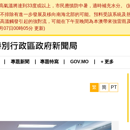
將達到33度或以上，市民應慎防中暑，適時補充水分。 (於 202
不排除有進一步發展及移向南海北部的可能。預料受該系統及
高溫觸發引起的強對流，可能在下午至晚間為本澳帶來強雷雨
07日00時05分 更新)
專題新聞
專題特寫
GOV.MO
+ 更多
繁
简
PT