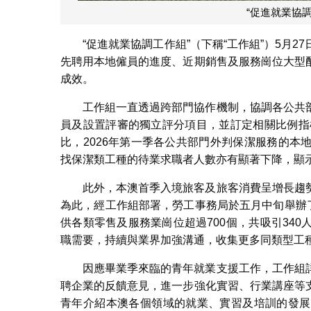
“促進就業協
“促進就業協調工作組”（下稱“工作組”）5月
先聘用本地僱員的進度、近期銷售及服務崗位大型
成效。
工作組一直透過跨部門協作機制，協調各公共
員及設置評審的獨立評分項目，並訂定相關比例指
比，2026年第一季各公共部門外判保潔服務的
找保潔類工種的待業求職者人數亦有顯著下降，顯
此外，本澳首季入境旅客及旅客消費呈增長趨
為此，經工作組部署，勞工事務局於五月中旬舉辦了
供各類零售及服務業崗位超過700個，共吸引34
職需要，持續與業界加強溝通，收集更多同類型工
因應畢業季來臨的青年就業支援工作，工作組
聘企業的反饋意見，進一步強化實習、行業講座等
青年介紹本澳各個領域的就業、實習及培訓的發展