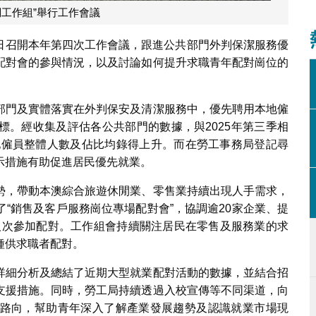
調工作組”舉行工作會議
27日召開本年第四次工作會議，跟進公共部門外判保潔服務優
配對會的參與情況，以及討論如何提升求職青年配對崗位的
部門及實體落實在外判保安及清潔服務中，優先聘用本地僱
標。經收集及評估各公共部門的數據，與2025年第三季相
本地僱員整體人數及佔比均錄得上升。而在勞工事務局登記尋
示措施有助促進居民優先就業。
勢，帶動本澳綜合旅遊休閒業、零售業持續出現人手需求，
“銷售及客戶服務崗位專場配對會”，協調逾20家企業、提
0人次參加配對。工作組會持續關注居民在零售及服務業的求
種供求職者配對。
詳細分析及總結了近期大型就業配對活動的數據，並結合招
支援措施。同時，勞工局持續透過入校宣傳等不同渠道，向
路向，幫助青年深入了解產業發展趨勢及認識就業市場現