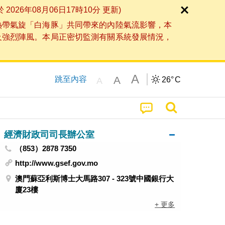
6年08月06日17時10分 更新)
熱帶氣旋「白海豚」共同帶來的內陸氣流影響，本
及強烈陣風。本局正密切監測有關系統發展情況，
A
A
跳至內容
26°
C
A
經濟財政司司長辦公室
（853）2878 7350
http://www.gsef.gov.mo
澳門蘇亞利斯博士大馬路307 - 323號中國銀行大
廈23樓
+ 更多