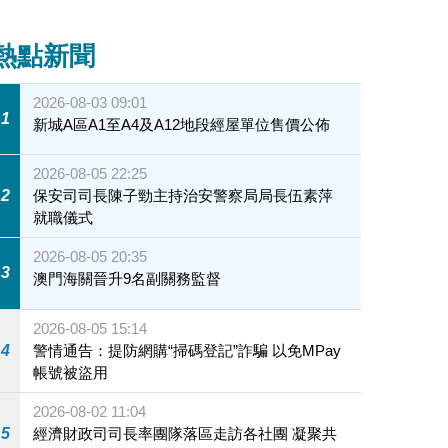
熱點新聞
2026-08-03 09:01
1
新城A區A1至A4及A12地段經屋單位售價公佈
2026-08-05 22:25
2
保安司司長陳子勁主持治安警察局局長伍素萍
就職儀式
2026-08-05 20:35
3
澳門海關晉升9名副關務監督
2026-08-05 15:14
4
警情通告：提防網購“掃碼登記”詐騙 以免MPay
帳號被盜用
2026-08-02 11:04
5
經濟財政司司長率團隊落區走訪各社團 凝聚共