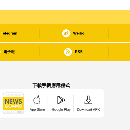
Telegram
Weibo
電子報
RSS
下載手機應用程式
澳門政府新聞 APP - App Store 下載
澳門政府新聞 APP - Google Pla
澳門政府新聞 APP -