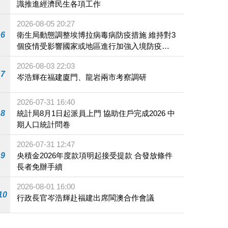
識推進經濟民生各項工作
2026-08-05 20:27
6
衛生局動態調整埃博拉病毒病防疫措施 維持對3
個疫情受影響國家或地區進行加強入境防疫措
施
2026-08-03 22:03
7
岑浩輝在福建廈門、龍岩兩市考察調研
2026-07-31 16:40
8
統計局8月1日起派員上門 協助住戶完成2026 中
期人口統計問卷
2026-07-31 12:47
9
央積金2026年度款項明起接受提款 合發放條件
長者免辦手續
2026-08-01 16:00
10
行政長官岑浩輝赴福建出席閩澳合作會議