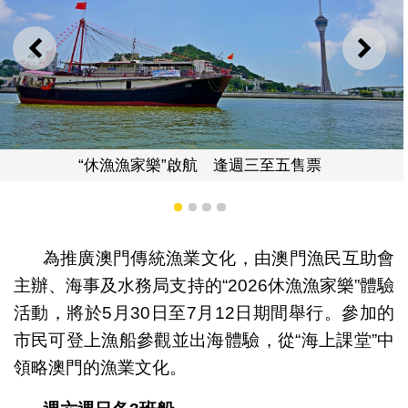
上一則
下一
週三至五售票
各種漁具、設備、漁船
1
2
3
4
為推廣澳門傳統漁業文化，由澳門漁民互助會
主辦、海事及水務局支持的“2026休漁漁家樂”體驗
活動，將於5月30日至7月12日期間舉行。參加的
市民可登上漁船參觀並出海體驗，從“海上課堂”中
領略澳門的漁業文化。