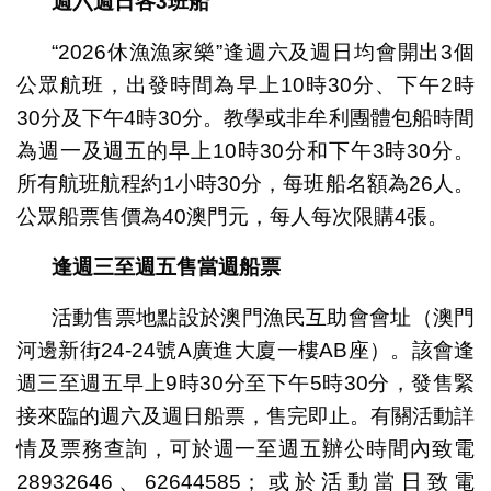
週六週日各3班船
“2026休漁漁家樂”逢週六及週日均會開出3個
公眾航班，出發時間為早上10時30分、下午2時
30分及下午4時30分。教學或非牟利團體包船時間
為週一及週五的早上10時30分和下午3時30分。
所有航班航程約1小時30分，每班船名額為26人。
公眾船票售價為40澳門元，每人每次限購4張。
逢週三至週五售當週船票
活動售票地點設於澳門漁民互助會會址（澳門
河邊新街24-24號A廣進大廈一樓AB座）。該會逢
週三至週五早上9時30分至下午5時30分，發售緊
接來臨的週六及週日船票，售完即止。有關活動詳
情及票務查詢，可於週一至週五辦公時間內致電
28932646、62644585；或於活動當日致電