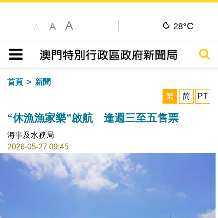
A
C
A
28°
A
搜尋
目錄
首頁
新聞
繁
简
PT
“休漁漁家樂”啟航 逢週三至五售票
海事及水務局
2026-05-27 09:45