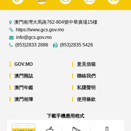
澳門南灣大馬路762-804號中華廣場15樓
https://www.gcs.gov.mo
info@gcs.gov.mo
(853)2833 2886
(853)2835 5426
GOV.MO
意見信箱
澳門雜誌
聯絡我們
澳門年鑑
私隱聲明
澳門相簿
使用條款
下載手機應用程式
澳門政府新聞 APP - App Store 下載
澳門政府新聞 APP - Googl
澳門政府新聞 