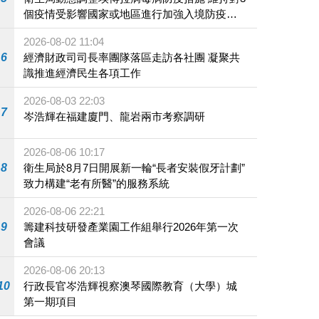
個疫情受影響國家或地區進行加強入境防疫措
施
2026-08-02 11:04
6
經濟財政司司長率團隊落區走訪各社團 凝聚共
識推進經濟民生各項工作
2026-08-03 22:03
7
岑浩輝在福建廈門、龍岩兩市考察調研
2026-08-06 10:17
8
衛生局於8月7日開展新一輪“長者安裝假牙計劃”
致力構建“老有所醫”的服務系統
2026-08-06 22:21
9
籌建科技研發產業園工作組舉行2026年第一次
會議
2026-08-06 20:13
10
行政長官岑浩輝視察澳琴國際教育（大學）城
第一期項目