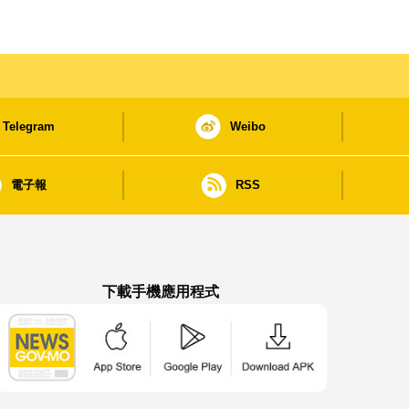
Telegram
Weibo
電子報
RSS
下載手機應用程式
澳門政府新聞 APP - App Store 下載
澳門政府新聞 APP - Google Pla
澳門政府新聞 APP -