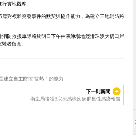
進行實地觀摩。
伍應對複雜突發事件的默契與協作能力，為建立三地消防跨
束，粵港消防救援車隊將於明日下午由演練場地經港珠澳大橋口岸
駕駛者留意。
清積水＂聯合行動順利完成 賦能社區建立自主防控“雙熱＂的能力
下一則新聞
衛生局接獲3宗流感樣疾病群集性感染報告