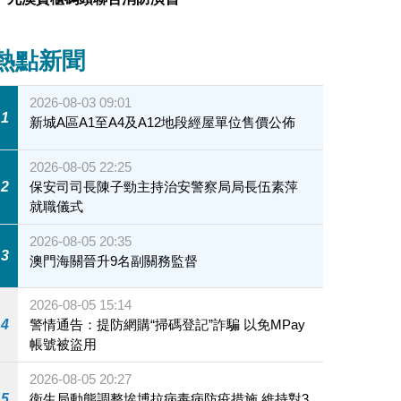
熱點新聞
2026-08-03 09:01
1
新城A區A1至A4及A12地段經屋單位售價公佈
2026-08-05 22:25
2
保安司司長陳子勁主持治安警察局局長伍素萍
就職儀式
2026-08-05 20:35
3
澳門海關晉升9名副關務監督
2026-08-05 15:14
4
警情通告：提防網購“掃碼登記”詐騙 以免MPay
帳號被盜用
2026-08-05 20:27
5
衛生局動態調整埃博拉病毒病防疫措施 維持對3