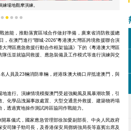
粵港澳三地消防聯合進行交通意外事故演練。
2
3
4
5
6
7
戰效能，推動落實區域合作做好準備，廣東省消防救援總
日，在澳門進行“聯城-2026”粵港澳大灣區跨境救援聯合演
暨大灣區應急救援行動合作框架協議》下的《粵港澳大灣區
防隊伍並就協同救援、應急裝備及工作模式等進行演練與交
14名人員及23輛消防車輛，經港珠澳大橋口岸抵達澳門，與
場地進行。演練情境模擬澳門受超強颱風及風暴潮吹襲，引
救、化學品洩漏事故處置、大型交通意外救援、建築物坍塌
動，透過實地操作測試跨區協同作戰能力。
演練開幕儀式，國家應急管理部徐加愛副部長、中央人民政府
保安司陳子勁司長，及香港保安局鄧炳強局長等嘉賓出席及