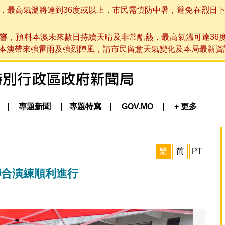
高氣溫將達到36度或以上，市民需慎防中暑，避免在烈日下進行戶
響，預料本澳未來數日持續天晴及非常酷熱，最高氣溫可達36
帶來強雷雨及強烈陣風，請市民留意天氣變化及本局最新資訊。(於 2
專題新聞
專題特寫
GOV.MO
+ 更多
繁
简
PT
援聯合演練順利進行