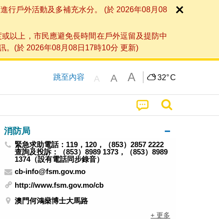
外活動及多補充水分。 (於 2026年08月08
度或以上，市民應避免長時間在戶外逗留及提防中
026年08月08日17時10分 更新)
A
A
跳至內容
32°
C
A
消防局
緊急求助電話：119，120，（853）2857 2222
查詢及投訴：（853）8989 1373，（853）8989
1374（設有電話同步錄音）
cb-info@fsm.gov.mo
http://www.fsm.gov.mo/cb
澳門何鴻燊博士大馬路
+ 更多