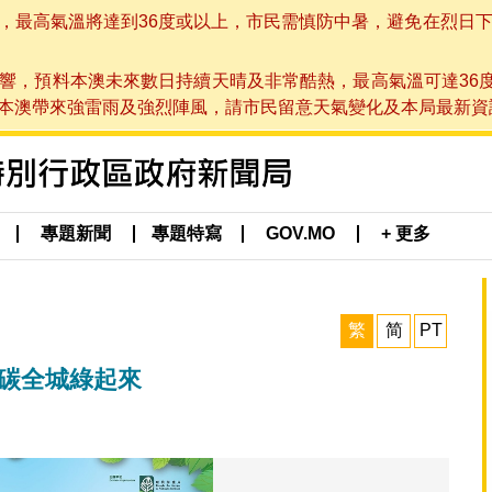
高氣溫將達到36度或以上，市民需慎防中暑，避免在烈日下進行戶
響，預料本澳未來數日持續天晴及非常酷熱，最高氣溫可達36
帶來強雷雨及強烈陣風，請市民留意天氣變化及本局最新資訊。(於 2
專題新聞
專題特寫
GOV.MO
+ 更多
繁
简
PT
減碳全城綠起來