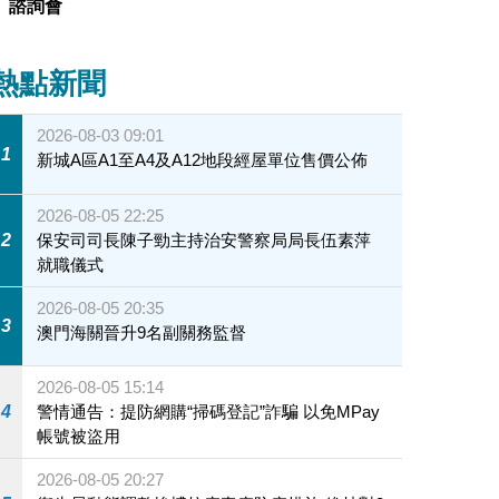
諮詢會
熱點新聞
2026-08-03 09:01
1
新城A區A1至A4及A12地段經屋單位售價公佈
2026-08-05 22:25
2
保安司司長陳子勁主持治安警察局局長伍素萍
就職儀式
2026-08-05 20:35
3
澳門海關晉升9名副關務監督
2026-08-05 15:14
4
警情通告：提防網購“掃碼登記”詐騙 以免MPay
帳號被盜用
2026-08-05 20:27