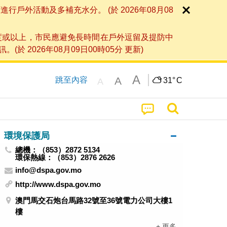
外活動及多補充水分。 (於 2026年08月08
度或以上，市民應避免長時間在戶外逗留及提防中
026年08月09日00時05分 更新)
A
A
跳至內容
31°
C
A
環境保護局
總機：（853）2872 5134
環保熱線：（853）2876 2626
info@dspa.gov.mo
http://www.dspa.gov.mo
澳門馬交石炮台馬路32號至36號電力公司大樓1
樓
+ 更多