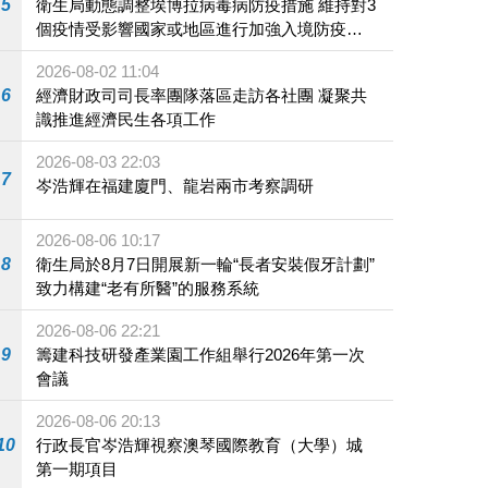
5
衛生局動態調整埃博拉病毒病防疫措施 維持對3
個疫情受影響國家或地區進行加強入境防疫措
施
2026-08-02 11:04
6
經濟財政司司長率團隊落區走訪各社團 凝聚共
識推進經濟民生各項工作
2026-08-03 22:03
7
岑浩輝在福建廈門、龍岩兩市考察調研
2026-08-06 10:17
8
衛生局於8月7日開展新一輪“長者安裝假牙計劃”
致力構建“老有所醫”的服務系統
2026-08-06 22:21
9
籌建科技研發產業園工作組舉行2026年第一次
會議
2026-08-06 20:13
10
行政長官岑浩輝視察澳琴國際教育（大學）城
第一期項目