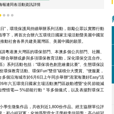
幼兒組冠軍作品
1
2
3
4
境日”，環境保護局持續舉辦系列活動，鼓勵公眾以實際行動
指導下，將首次合辦六五環境日國家主場活動暨美麗中國宣
手推動社會各界共建美麗灣區、美麗中國的願景。
續邀請粵港澳大灣區的環保部門、本澳多個公共部門、社團、
等聯合舉辦或參與多項環保教育活動，深化環保交流合作。
區）系列活動包括：“環保填色創意繪畫比賽”、生態環保設
校環保教育活動、環保Fun“雙倍”碳積分大獎賞、“便服夏，
多個沿海城市於6月6日上午同步舉辦“清潔海灘好Easy”活
26年六五環境日國家主場活動澳門區啟動禮暨“全民節能減
知慳惜電
—
5%節能行動＂等多個儀式，以及表揚對環保工
小學生徵集作品，共收到近1,800份作品。經主協辦單位評
學；初小組冠軍：化地瑪聖母女子學校李佳同學；高小組冠