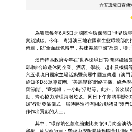
為響應每年6月5日之國際性環保節日“世界環
實踐減碳。今年，粵港澳三地在國家生態環境部的
傳週，以“全面綠色轉型，共建美麗中國”為題，聯
澳門特區政府今年在“世界環境日”期間將繼
6間綜合旅遊休閒企業、酒店、學校、超市及機構
六五環境日國家主場活動暨美麗中國宣傳週（澳門
施知多D公眾導賞團、“美麗觀察”網絡直播、綠色學
齊節能”、“齊熄燈，一小時”活動等。此外，首次聯合
動，齊心協力清理海灘垃圾。同日下午亦將舉辦20
碳”行動發佈儀式，屆時將進行有關啟動禮及“澳門
作作出貢獻的人士。
其中，“環保填色創意繪畫比賽”於4月向全澳幼
審後，幼兒組冠軍：勞校中學附屬幼稚園葉鈺瀅同