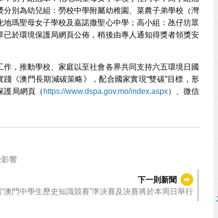
獎分別為幼兒組：勞校中學附屬幼稚園、菜農子弟學校（灣
化地瑪聖母女子學校及嘉諾撒聖心中學；高小組：氹仔坊眾
單已於環境保護局網頁公佈，稍後由專人通知得獎者領獎安
工作，推動學校、家庭以至社會各界共同支持六五環境日國
實踐《澳門長期減碳策略》，配合國家實現“雙碳”目標，形
保護局網頁（
https://www.dspa.gov.mo/index.aspx
）、微信
受影響
下一則新聞
屆“澳門中學生歷史知識競賽”準決賽及決賽將於本周日舉行