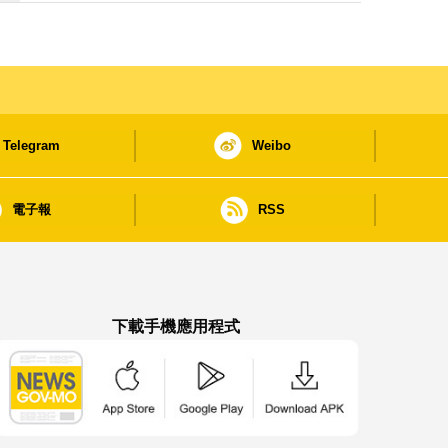
Telegram
Weibo
電子報
RSS
下載手機應用程式
澳門政府新聞 APP - App Store 下載
澳門政府新聞 APP - Google Pla
澳門政府新聞 APP -