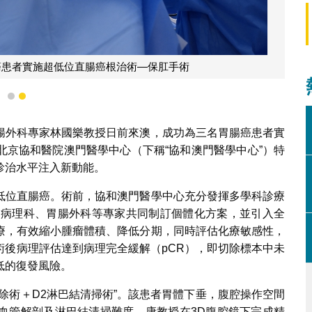
癌患者實施超低位直腸癌根治術—保肛手術
1
2
腸外科專家林國樂教授日前來澳，成功為三名胃腸癌患者實
北京協和醫院澳門醫學中心（下稱“協和澳門醫學中心”）特
診治水平注入新動能。
低位直腸癌。術前，協和澳門醫學中心充分發揮多學科診療
、病理科、胃腸外科等專家共同制訂個體化方案，並引入全
療，有效縮小腫瘤體積、降低分期，同時評估化療敏感性，
術後病理評估達到病理完全緩解（pCR），即切除標本中未
低的復發風險。
除術＋D2淋巴結清掃術”。該患者胃體下垂，腹腔操作空間
血管解剖及淋巴結清掃難度。康教授在3D腹腔鏡下完成精