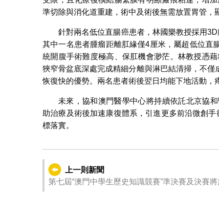
準切除與消化道重建，術中及術後無需放置胃管，
針對兩名低位直腸癌患者，林國樂教授採用3D
其中一名患者腫瘤距離肛緣僅4厘米，屬超低位直
統開腹手術難度極高、保肛機會渺茫。林教授憑藉
狹窄骨盆底深處完成精細分離與淋巴結清掃，不僅
恢復快的優勢。兩名患者術後翌日均能下地活動，
未來，協和澳門醫學中心將持續依託北京協和
助治療及術後加速康復體系，引進更多前沿微創手
標落實。
上一則新聞
第七屆“澳門中學生歷史知識競賽”準決賽及決賽