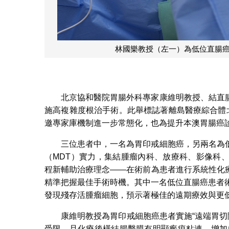
林國樂教授（左一）為低位直腸
北京協和醫院胃腸外科專家康維明教授、結直
施高複雜度根治手術。此舉標誌著離島醫療綜合體
邀專家庫機制進一步常態化，也為提升本澳胃腸癌
三位患者中，一名為胃印戒細胞癌，另兩名為
（MDT）實力，集結腫瘤內科、放療科、影像科
程新輔助治療理念——在術前為患者進行系統性化
精準把握最佳手術時機。其中一名低位直腸癌患者
發現殘存活腫瘤細胞，預示著極佳的遠期療效與更
康維明教授為胃印戒細胞癌患者實施“遠端胃切
受限，且化療後橫結腸繫膜有明顯瘢痕粘連，增加