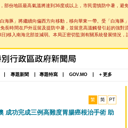
部份地區最高氣溫將達到36度或以上，市民需慎防中暑，避免在烈
白海豚」將繼續向偏西方向移動，移向華東一帶。受「白海豚
避免長時間在戶外逗留及提防中暑，並留意高溫觸發引起的強對
8日)移入南海北部並減弱。本局正密切監測有關系統發展情況，請市
專題新聞
專題特寫
GOV.MO
+ 更多
繁
简
PT
 成功完成三例高難度胃腸癌根治手術 助