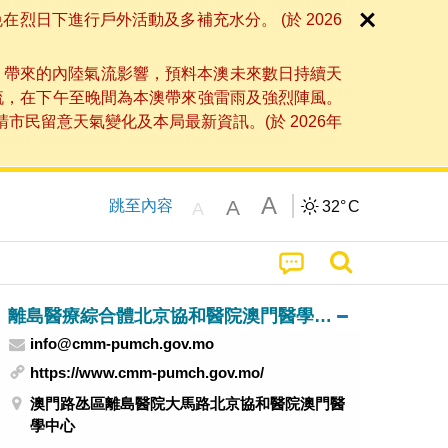
日下進行戶外活動及多補充水分。 (於 2026
」帶來的內陸氣流影響，預料本澳未來數日持續天
流，在下午至晚間為本澳帶來強雷雨及強烈陣風。
民留意天氣變化及本局最新資訊。(於 2026年
A
A
跳至內容
32°
C
A
離島醫療綜合體北京協和醫院澳門醫學中心
info@cmm-pumch.gov.mo
https://www.cmm-pumch.gov.mo/
澳門路氹區離島醫院大馬路北京協和醫院澳門醫
學中心