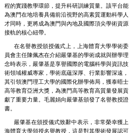
程的實踐教學環節，提升科研訓練質量。該平台能
為澳門在地培養具備前沿視野的高素質運動科學人
才同時，更將成為澳門與內地及國際頂尖學術資源
接軌的核心紐帶。
在名譽教授頒授儀式上，上海體育大學學術委
員會主任陳佩杰在介紹嚴肇基的學術成就與辦學理
念時表示，嚴肇基是享譽國際的電腦科學與資訊技
術領域權威專家，學術底蘊深厚、行業影響深遠，
其引領澳門理工大學的國際化辦學佈局，獲泰晤士
高等教育亞洲大獎，為澳門高等教育高質量發展貢
獻了重要力量。毛麗娟向嚴肇基頒發了名譽教授證
書。
嚴肇基在頒授儀式致辭中表示，非常榮幸獲上
海體育大學頒授名譽教授，這是對其學術發展認可