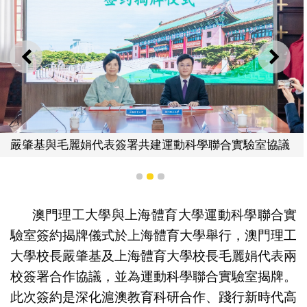
上一則
下一
麗娟代表簽署共建運動科學聯合實驗室協議
1
2
3
上海
澳門理工大學與上海體育大學運動科學聯合實
驗室簽約揭牌儀式於上海體育大學舉行，澳門理工
大學校長嚴肇基及上海體育大學校長毛麗娟代表兩
校簽署合作協議，並為運動科學聯合實驗室揭牌。
此次簽約是深化滬澳教育科研合作、踐行新時代高