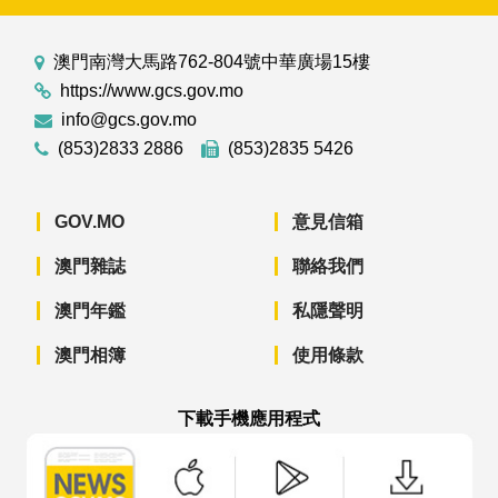
澳門南灣大馬路762-804號中華廣場15樓
https://www.gcs.gov.mo
info@gcs.gov.mo
(853)2833 2886
(853)2835 5426
GOV.MO
意見信箱
澳門雜誌
聯絡我們
澳門年鑑
私隱聲明
澳門相簿
使用條款
下載手機應用程式
澳門政府新聞 APP - App Store 下載
澳門政府新聞 APP - Googl
澳門政府新聞 