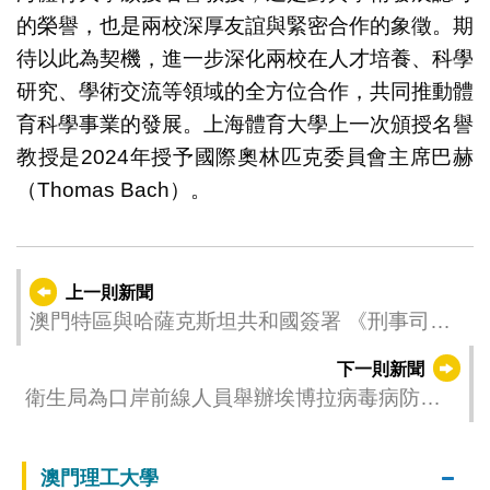
的榮譽，也是兩校深厚友誼與緊密合作的象徵。期
待以此為契機，進一步深化兩校在人才培養、科學
研究、學術交流等領域的全方位合作，共同推動體
育科學事業的發展。上海體育大學上一次頒授名譽
教授是2024年授予國際奧林匹克委員會主席巴赫
（Thomas Bach）。
上一則新聞
澳門特區與哈薩克斯坦共和國簽署 《刑事司法
協助協定》、《移交逃犯協定》和《移交被判
下一則新聞
刑人協定》
衛生局為口岸前線人員舉辦埃博拉病毒病防控
講解會 提升跨部門應對“國際關注的突發公共衛
生事件”的能力
澳門理工大學