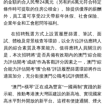
的金額約合人民幣24萬元（另有約6萬元符合特定
條件時可提取的住房公積金）。除提供優厚的薪酬
外，員工還可享受22天帶薪年休假、社會保險、
企業年金和工會慰問等福利。
在招聘甄選方式上設置履歷篩選、筆試、面
試、體檢及背景核查等環節，以全方位評估應聘人
員的綜合素質及專業能力。值得應聘人員關注的
是，本次招聘將“是否具備有效期內的澳門‘綜合能
力評估開考’成績”作為客觀評分因素之一，澳門“綜
合能力評估開考”獲“合格”評語履歷篩選環節將作出
適當加分，充分銜接澳門公職考試評價體系。
“澳門+橫琴”正在成為豐富“一國兩制”實踐的新
示範、推動粵港澳大灣區建設的新高地、實現國家
高水平對外開放的新平台。這裡有便捷通關、煙火