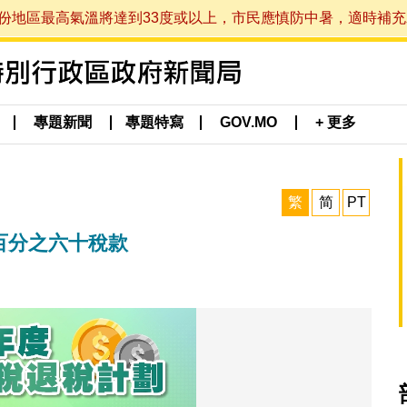
最高氣溫將達到33度或以上，市民應慎防中暑，適時補充水分。 (於
專題新聞
專題特寫
GOV.MO
+ 更多
繁
简
PT
稅百分之六十稅款