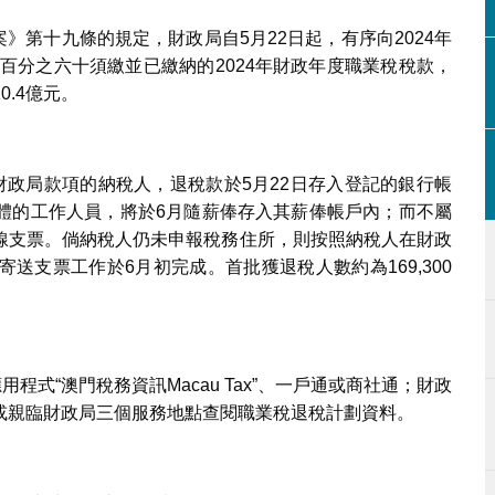
算案》第十九條的規定，財政局自5月22日起，有序向2024年
還百分之六十須繳並已繳納的2024年財政年度職業稅稅款，
0.4億元。
財政局款項的納稅人，退稅款於5月22日存入登記的銀行帳
體的工作人員，將於6月隨薪俸存入其薪俸帳戶內；而不屬
線支票。倘納稅人仍未申報稅務住所，則按照納稅人在財政
送支票工作於6月初完成。首批獲退稅人數約為169,300
程式“澳門稅務資訊Macau Tax”、一戶通或商社通；財政
或親臨財政局三個服務地點查閱職業稅退稅計劃資料。