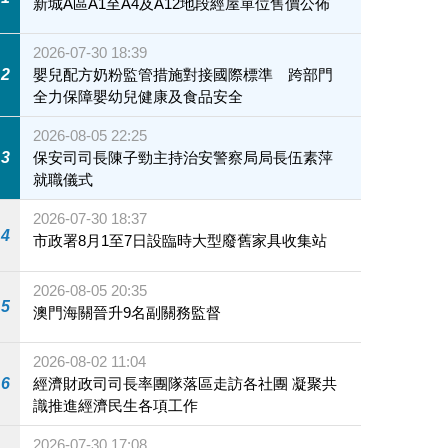
新城A區A1至A4及A12地段經屋單位售價公佈
2026-07-30 18:39
2
嬰兒配方奶粉監管措施對接國際標準 跨部門
全力保障嬰幼兒健康及食品安全
2026-08-05 22:25
3
保安司司長陳子勁主持治安警察局局長伍素萍
就職儀式
2026-07-30 18:37
4
市政署8月1至7日設臨時大型廢舊家具收集站
2026-08-05 20:35
5
澳門海關晉升9名副關務監督
2026-08-02 11:04
6
經濟財政司司長率團隊落區走訪各社團 凝聚共
識推進經濟民生各項工作
2026-07-30 17:08