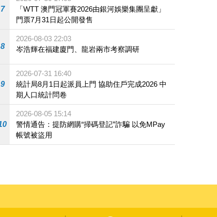
7
「WTT 澳門冠軍賽2026由銀河娛樂集團呈獻」
門票7月31日起公開發售
2026-08-03 22:03
8
岑浩輝在福建廈門、龍岩兩市考察調研
2026-07-31 16:40
9
統計局8月1日起派員上門 協助住戶完成2026 中
期人口統計問卷
2026-08-05 15:14
10
警情通告：提防網購“掃碼登記”詐騙 以免MPay
帳號被盜用