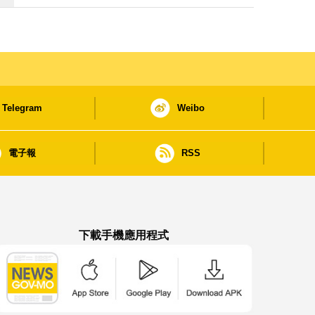
Telegram
Weibo
電子報
RSS
下載手機應用程式
澳門政府新聞 APP - App Store 下載
澳門政府新聞 APP - Google Pla
澳門政府新聞 APP -