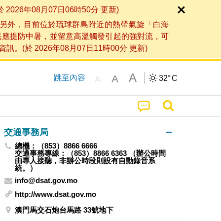
6年08月07日06時50分 更新)
另外，目前位於琉球群島附近的熱帶氣旋「白海
民應提防中暑，並留意高溫觸發引起的強對流，可
2026年08月07日11時00分 更新)
A
A
跳至內容
32°
C
A
交通事務局
總機：（853）8866 6666
交通事務專線：（853）8866 6363 （辦公時間
由專人接聽，非辦公時段則設有自動錄音系
統。）
info@dsat.gov.mo
http://www.dsat.gov.mo
澳門馬交石炮台馬路 33號地下