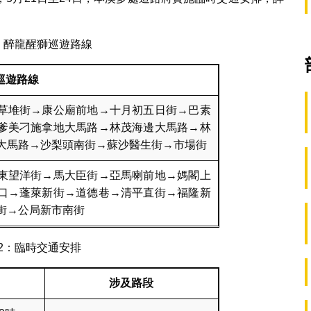
：醉龍醒獅巡遊路線
巡遊路線
草堆街→康公廟前地→十月初五日街→巴素
爹美刁施拿地大馬路→林茂海邊大馬路→林
大馬路→沙梨頭南街→蘇沙醫生街→市場街
東望洋街→馬大臣街→亞馬喇前地→媽閣上
口→蓬萊新街→道德巷→清平直街→福隆新
街→公局新市南街
2：臨時交通安排
涉及路段