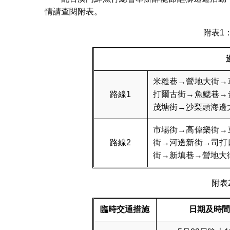
情請查閱附表。
附表1
米糙巷→營地大街→
路線1
打爾古街→魚鰓巷→
茂塘街→沙梨頭海邊
市場街→高偉樂街→
路線2
街→河邊新街→司打
街→新填巷→營地大
附表
臨時交通措施
日期及時間