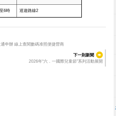
至6時
巡遊路線2
房地產中介業務網上申請即日起可經一戶通或商社通申辦 線上查閱數碼准照便捷營商
下一則新聞
2026年“六．一國際兒童節”系列活動展開