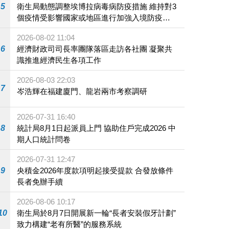
5
衛生局動態調整埃博拉病毒病防疫措施 維持對3
個疫情受影響國家或地區進行加強入境防疫措
施
2026-08-02 11:04
6
經濟財政司司長率團隊落區走訪各社團 凝聚共
識推進經濟民生各項工作
2026-08-03 22:03
7
岑浩輝在福建廈門、龍岩兩市考察調研
2026-07-31 16:40
8
統計局8月1日起派員上門 協助住戶完成2026 中
期人口統計問卷
2026-07-31 12:47
9
央積金2026年度款項明起接受提款 合發放條件
長者免辦手續
2026-08-06 10:17
10
衛生局於8月7日開展新一輪“長者安裝假牙計劃”
致力構建“老有所醫”的服務系統