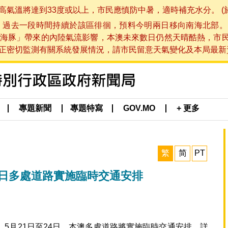
將達到33度或以上，市民應慎防中暑，適時補充水分。 (於 202
，過去一段時間持續於該區徘徊，預料今明兩日移向南海北部。
海豚」帶來的內陸氣流影響，本澳未來數日仍然天晴酷熱，市
切監測有關系統發展情況，請市民留意天氣變化及本局最新資訊。(於 
專題新聞
專題特寫
GOV.MO
+ 更多
繁
简
PT
4日多處道路實施臨時交通安排
5月21日至24日，本澳多處道路將實施臨時交通安排，詳