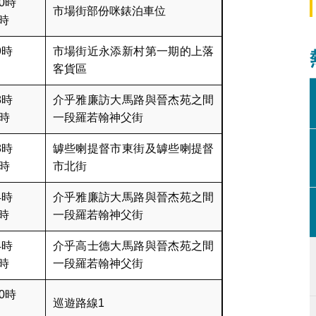
0時
市場街部份咪錶泊車位
時
9時
市場街近永添新村第一期的上落
客貨區
8時
介乎雅廉訪大馬路與晉杰苑之間
4時
一段羅若翰神父街
8時
罅些喇提督市東街及罅些喇提督
8時
市北街
4時
介乎雅廉訪大馬路與晉杰苑之間
時
一段羅若翰神父街
4時
介乎高士德大馬路與晉杰苑之間
時
一段羅若翰神父街
0時
巡遊路線1