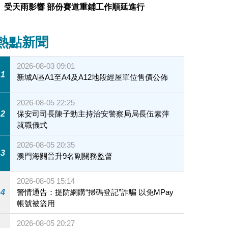
受天雨影響 部份賽道重鋪工作順延進行
熱點新聞
2026-08-03 09:01
1
新城A區A1至A4及A12地段經屋單位售價公佈
2026-08-05 22:25
2
保安司司長陳子勁主持治安警察局局長伍素萍
就職儀式
2026-08-05 20:35
3
澳門海關晉升9名副關務監督
2026-08-05 15:14
4
警情通告：提防網購“掃碼登記”詐騙 以免MPay
帳號被盜用
2026-08-05 20:27