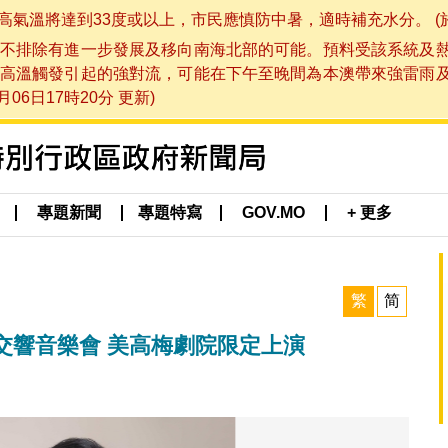
將達到33度或以上，市民應慎防中暑，適時補充水分。 (於 202
不排除有進一步發展及移向南海北部的可能。預料受該系統及
高溫觸發引起的強對流，可能在下午至晚間為本澳帶來強雷雨
06日17時20分 更新)
專題新聞
專題特寫
GOV.MO
+ 更多
繁
简
交響音樂會 美高梅劇院限定上演