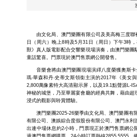
澳門樂
由文化局、澳門樂團有限公司及美高梅三度聯
日（周六）晚上8時及5月31日（周日）下午3
獸》真人版電影配合交響樂現場演奏，由澳門樂團
童話驚喜。門票現於澳門售票網公開發售。
音樂會將由澳門樂團現場演繹八度榮獲奧斯卡
瑪‧華森和丹‧史蒂文斯領銜主演的2017年《美
2,800萬像素特大高清顯示屏，以及19.1點聲源
神秘的城堡，乃至華麗宴會廳的經典共舞，藉由超
浸式的觀影與聆賞體驗。
澳門樂團2025-26樂季由文化局、澳門樂
有限公司、澳娛綜合度假股份有限公司、澳門永利
出連中場休息約2小時，門票現正於澳門售票網公開發
過澳門售票網購票，24小時訂票熱線2855 5555，