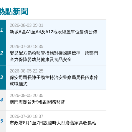
熱點新聞
2026-08-03 09:01
1
新城A區A1至A4及A12地段經屋單位售價公佈
2026-07-30 18:39
2
嬰兒配方奶粉監管措施對接國際標準 跨部門
全力保障嬰幼兒健康及食品安全
2026-08-05 22:25
3
保安司司長陳子勁主持治安警察局局長伍素萍
就職儀式
2026-08-05 20:35
4
澳門海關晉升9名副關務監督
2026-07-30 18:37
5
市政署8月1至7日設臨時大型廢舊家具收集站