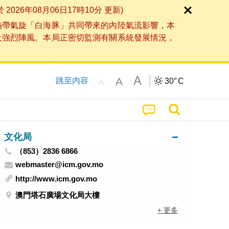
6年08月06日17時10分 更新)
熱帶氣旋「白海豚」共同帶來的內陸氣流影響，本
及強烈陣風。本局正密切監測有關系統發展情況，
A
A
跳至內容
30°
C
A
文化局
（853）2836 6866
webmaster@icm.gov.mo
http://www.icm.gov.mo
澳門塔石廣場文化局大樓
+ 更多