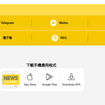
Telegram
Weibo
電子報
RSS
下載手機應用程式
澳門政府新聞 APP - App Store 下載
澳門政府新聞 APP - Google Pla
澳門政府新聞 APP -