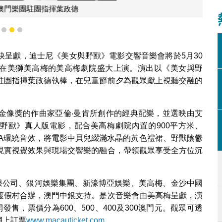
團駐團指揮葉政德
1
2
3
袂呈獻，迪士尼《美女與野獸》電影交響音樂會將於5月30
時，在美獅美高梅的美高梅劇院盛大上演。演出以《美女與野
駐團指揮葉政德執棒，在兒童節前夕為觀眾獻上視聽交融的
金像獎的作曲家亞倫‧曼肯所創作的經典配樂，並選映由艾
女與野獸》真人版電影，配合美高梅劇院內置的900平方米、
L-ISA環繞音效，將電影中貝兒綴滿水晶的黃色禮裙、野獸陰鬱
現實視覺效果與現場交響樂的融合，帶領觀眾享受全方位沉
團有限公司、銀河娛樂集團、新濠博亞娛樂、美高梅、金沙中國
渡假村合辦，澳門中銀支持。是次音樂會由美高梅呈獻，演
售，票價分為600、500、400及300澳門元。觀眾可透
網上訂票
www.macauticket.com
。