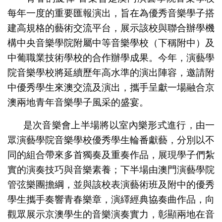
每年一度的重要匯報演出，旨在為優秀音樂學子搭
建高規格的藝術交流平台，展示該校與聯合辦學機
構中央音樂學院附屬中等音樂學校（下稱附中）及
中葡職業技術學校的合作辦學成果。今年，演藝學
院音樂學校將延續歷年高水準的演出陣容，邀請附
中優秀學生來澳交流及演出，攜手呈獻一場融合京
澳兩地青年音樂學子風采的盛宴。
是次音樂會上半場將以室內樂形式進行，由一
眾演藝學院音樂學校優秀學生輪番獻藝，分別以不
同的組合帶來多首獨奏及重奏作品，展現學子們紮
實的演奏技巧與音樂素養；下半場由澳門演藝學院
管弦樂團擔綱，並與該校表演藝術班及附中的優秀
學生攜手奏響青春樂章，演繹經典協奏曲作品，向
觀眾展示京澳學生的音樂演奏實力，彰顯兩地在音