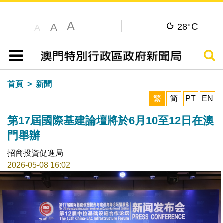
A
C
A
28°
A
搜尋
目錄
首頁
新聞
繁
简
PT
EN
第17屆國際基建論壇將於6月10至12日在澳
門舉辦
招商投資促進局
2026-05-08 16:02