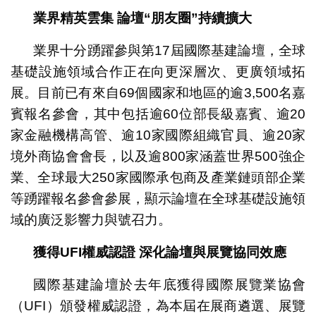
業界精英雲集
論壇“朋友圈”持續擴大
業界十分踴躍參與第17屆國際基建論壇，全球
基礎設施領域合作正在向更深層次、更廣領域拓
展。目前已有來自69個國家和地區的逾3,500名嘉
賓報名參會，其中包括逾60位部長級嘉賓、逾20
家金融機構高管、逾10家國際組織官員、逾20家
境外商協會會長，以及逾800家涵蓋世界500強企
業、全球最大250家國際承包商及產業鏈頭部企業
等踴躍報名參會參展，顯示論壇在全球基礎設施領
域的廣泛影響力與號召力。
獲得
UFI
權威認證
深化論壇與展覽協同效應
國際基建論壇於去年底獲得國際展覽業協會
（UFI）頒發權威認證，為本屆在展商遴選、展覽