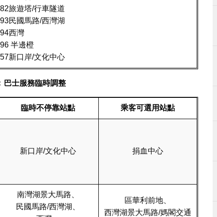
182旅遊塔/行車隧道
193民國馬路/西灣湖
194西灣
196 半邊橙
257新口岸/文化中心
﹕巴士服務臨時調整
臨時不停
靠
站點
乘客可選用站點
新口岸/文化中心
捐血中心
南灣湖景大馬路、
區華利前地、
民國馬路/西灣湖、
西灣湖景大馬路/媽閣交通