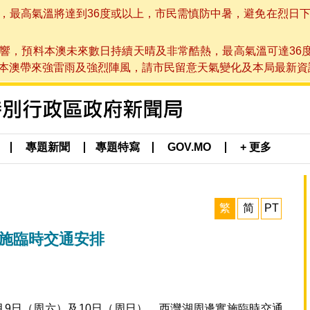
高氣溫將達到36度或以上，市民需慎防中暑，避免在烈日下進行戶
響，預料本澳未來數日持續天晴及非常酷熱，最高氣溫可達36
帶來強雷雨及強烈陣風，請市民留意天氣變化及本局最新資訊。(於 2
專題新聞
專題特寫
GOV.MO
+ 更多
繁
简
PT
實施臨時交通安排
月9日（周六）及10日（周日），西灣湖周邊實施臨時交通