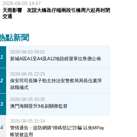
2026-08-05 14:47
天雨影響 友誼大橋氹仔端兩段引橋周六起再封閉
交通
熱點新聞
2026-08-03 09:01
1
新城A區A1至A4及A12地段經屋單位售價公佈
2026-08-05 22:25
2
保安司司長陳子勁主持治安警察局局長伍素萍
就職儀式
2026-08-05 20:35
3
澳門海關晉升9名副關務監督
2026-08-05 15:14
4
警情通告：提防網購“掃碼登記”詐騙 以免MPay
帳號被盜用