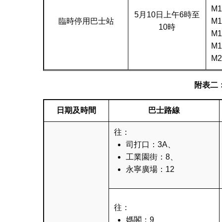
M
5月10日上午6時至
臨時停用巴士站
M
10時
M
M
M
附表二
日期及時間
巴士路線
往：
司打口：3A、
工業園街：8、
永寧廣場：12
往：
媽閣：9