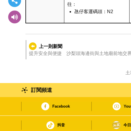
往：
氹仔客運碼頭：N2
上一則新聞
提升安全與便捷 沙梨頭海邊街與土地廟前地交
土
訂閱頻道
Facebook
You
抖音
今