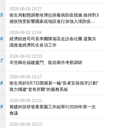
2026-08-05 20:27
5
衛生局動態調整埃博拉病毒病防疫措施 維持對3
個疫情受影響國家或地區進行加強入境防疫措
施
2026-08-02 11:04
6
經濟財政司司長率團隊落區走訪各社團 凝聚共
識推進經濟民生各項工作
2026-08-03 22:03
7
岑浩輝在福建廈門、龍岩兩市考察調研
2026-08-06 10:17
8
衛生局於8月7日開展新一輪“長者安裝假牙計劃”
致力構建“老有所醫”的服務系統
2026-08-06 22:21
9
籌建科技研發產業園工作組舉行2026年第一次
會議
2026-08-06 20:13