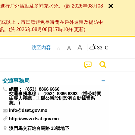
外活動及多補充水分。 (於 2026年08月08
度或以上，市民應避免長時間在戶外逗留及提防中
026年08月08日17時10分 更新)
A
A
跳至內容
33°
C
A
交通事務局
總機：（853）8866 6666
交通事務專線：（853）8866 6363 （辦公時間
由專人接聽，非辦公時段則設有自動錄音系
統。）
info@dsat.gov.mo
http://www.dsat.gov.mo
澳門馬交石炮台馬路 33號地下