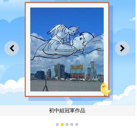
上一則
下一
初中組冠軍作品
1
2
3
4
5