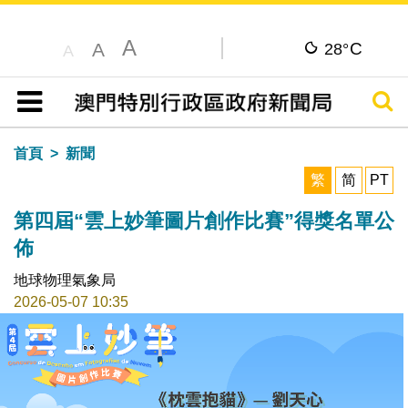
A
C
A
28°
A
搜尋
目錄
首頁
新聞
繁
简
PT
第四屆“雲上妙筆圖片創作比賽”得獎名單公
佈
地球物理氣象局
2026-05-07 10:35