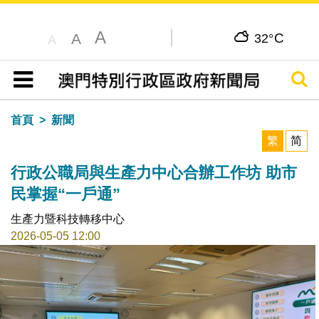
A
C
A
32°
A
搜尋
目錄
首頁
新聞
繁
简
行政公職局與生產力中心合辦工作坊 助市
民掌握“一戶通”
生產力暨科技轉移中心
2026-05-05 12:00