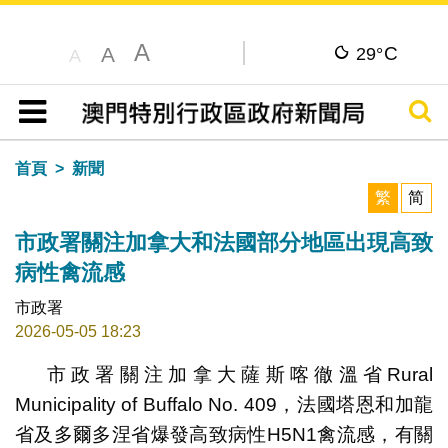
A
C
A
29°
A
搜尋
目錄
首頁
新聞
繁
简
市政署關注加拿大和法國部分地區出現高致
病性禽流感
市政署
2026-05-05 18:23
市政署關注加拿大薩斯喀徹溫省Rural
Municipality of Buffalo No. 409，法國塔恩和加龍
省及多爾多涅省爆發高致病性H5N1禽流感，有關