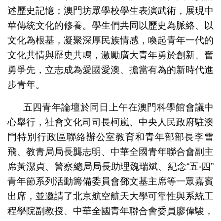
述歷史記憶；澳門坊眾學校學生表演武術，展現中
華傳統文化的修養。學生們共同以歷史為脈絡、以
文化為根基，凝聚深厚民族情感，喚起青年一代的
文化共情與歷史共鳴，激勵廣大青年勇於創新、奮
勇爭先，立志成為愛國愛澳、擔當有為的新時代進
步青年。
五四青年論壇於同日上午在澳門科學館會議中
心舉行，社會文化司司長柯嵐、中央人民政府駐澳
門特別行政區聯絡辦公室教育和青年部部長李雪
飛、教青局局長龔志明、中華全國青年聯合會副主
席黃潔貞、警察總局局長助理魏瑞斌、紀念“五‧四”
青年節系列活動籌備委員會鄧文基主席等一眾嘉賓
出席，並邀請了北京航空航天大學可靠性與系統工
程學院副教授、中華全國青年聯合會委員廖偉駿，