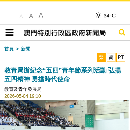
A
C
A
34°
A
搜尋
目錄
首頁
新聞
繁
简
PT
教青局辦紀念“五四”青年節系列活動 弘揚
五四精神 勇擔時代使命
教育及青年發展局
2026-05-04 19:10