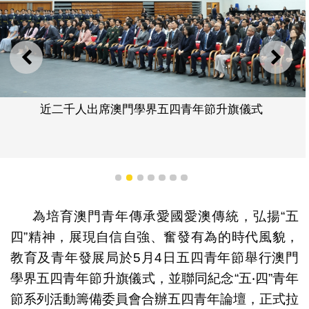
上一則
下一
近二千人出席澳門學界五四青年節升旗儀式
1
2
3
4
5
6
7
為培育澳門青年傳承愛國愛澳傳統，弘揚“五
四”精神，展現自信自強、奮發有為的時代風貌，
教育及青年發展局於5月4日五四青年節舉行澳門
學界五四青年節升旗儀式，並聯同紀念“五‧四”青年
節系列活動籌備委員會合辦五四青年論壇，正式拉