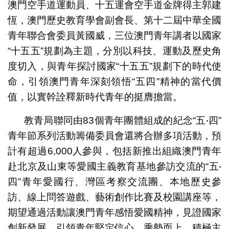
澳門空手道運動員、十五運會空手道金牌得主郭建
恆，澳門歷史教育學會副會長、第十二屆中華全國
青年聯合會委員黃國威，三位澳門青年講者以國家
“十五五”規劃為主題，分別以科技、運動及歷史角
度切入，與青年探討國家“十五五”規劃下的時代使
命，引領澳門青年深刻領悟“五四”精神的當代價
值，以實幹詮釋新時代青年的挺膺擔當。
教青局聯同由83個青年團體組成的紀念“五‧四”
青年節系列活動籌備委員會還將合辦多項活動，預
計有超過6,000人參與，包括新推出組織澳門青年
赴北京及山東等愛國主義教育基地參訪交流的“五‧
四”青年愛國行、灣區考察交流團、本地歷史參
訪、線上問答遊戲、藝術創作比賽及校園講座等，
期望通過活動讓澳門青年感悟愛國精神，見證國家
創新發展，引領青年堅定信心、乘勢而上，積極主