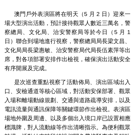
1
2
3
4
5
6
7
8
澳門戶外表演區將在明天（5 月 2 日）迎來一
場大型演出活動，預計接待觀眾人數近三萬名，警
察總局、文化局、治安警察局等於今日（5 月 1
日）聯合到場地進行視察，警察總局局長梁文昌、
文化局局長梁惠敏、治安警察局代局長伍素萍等出
席，對各項部署安排作出檢視，確保演出活動安全
有序開展及完成。
是次巡查重點視察了活動佈局、演出區域出入
口、安檢通道等核心區域，對活動安保部署、觀眾
入場和離場動線規劃、交通與道路疏導安排，以及
電訊流量與通訊保障等關鍵環節作出檢視。表演區
場地外圍及周邊、以及多個出入境口岸已設置相應
標識牌，對人流動線等作出清晰指示。為便利觀眾