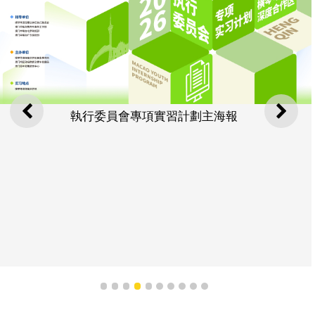
執行委員會專項實習計劃主海報
上一則
下一
1
2
3
4
5
6
7
8
9
10