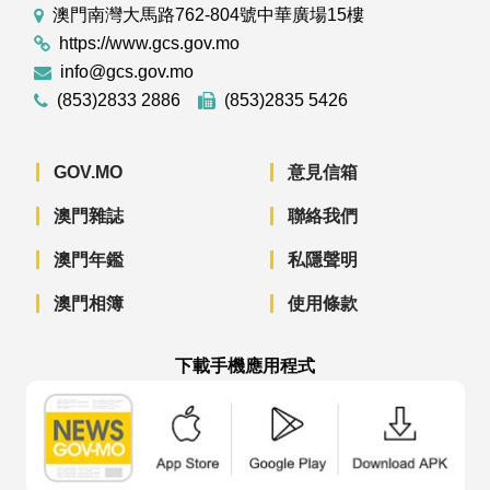
澳門南灣大馬路762-804號中華廣場15樓
https://www.gcs.gov.mo
info@gcs.gov.mo
(853)2833 2886
(853)2835 5426
GOV.MO
意見信箱
澳門雜誌
聯絡我們
澳門年鑑
私隱聲明
澳門相簿
使用條款
下載手機應用程式
澳門政府新聞 APP - App Store 下載
澳門政府新聞 APP - Googl
澳門政府新聞 