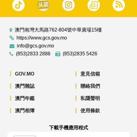
澳門南灣大馬路762-804號中華廣場15樓
https://www.gcs.gov.mo
info@gcs.gov.mo
(853)2833 2886
(853)2835 5426
GOV.MO
意見信箱
澳門雜誌
聯絡我們
澳門年鑑
私隱聲明
澳門相簿
使用條款
下載手機應用程式
澳門政府新聞 APP - App Store 下載
澳門政府新聞 APP - Googl
澳門政府新聞 