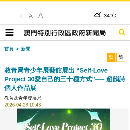
A
C
A
34°
A
搜尋
目錄
首頁
新聞
繁
简
教青局青少年展藝館展出 “Self-Love
Project 30愛自己的三十種方式”── 趙韻詩
個人作品展
教育及青年發展局
2026-04-28 10:43