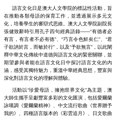
語言文化日是澳大人文學院的標誌性活動，旨
在推動各類母語的保育工作，並透過展示多元文
化，培養學生的審辯式思維。澳大人文學院副院長
張健致辭時引用孔子四句經典語錄——“有德者必
有言，有言者不必有德”、“巧言令色鮮矣仁”、“君
子欲訥於言，而敏於行”，以及“予欲無言”，以此闡
釋中華文化傳統中道德與語言文化的緊密關聯，並
期望參與者能在語言文化日中探討語言文化的內
涵，感受其獨特魅力，重溫中華經典思想，豐富與
深化對語言文化的理解與體驗。
活動以“珍愛母語，擁抱世界文化”為主題，澳
大師生攜手呈獻豐富多彩的文化匯演，包括愛爾蘭
詠嘆調《愛爾蘭精神》、中文流行歌曲《世界贈予
我的》、四種語言版本的《彩雲追月》、日文歌曲