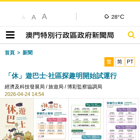
A
C
A
28°
A
搜尋
目錄
首頁
新聞
繁
简
PT
「休」遊巴士·社區探趣明開始試運行
經濟及科技發展局 / 旅遊局 / 博彩監察協調局
2026-04-24 14:54