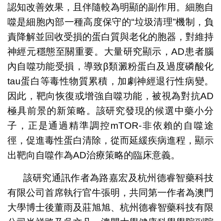
認知改善效果，且伴隨較為明顯的副作用。細胞自
噬是細胞內部一種高度保守的“垃圾清理”機制，負
責降解並回收受損的蛋白質與老化的胞器，對維持
神經元穩態至關重要。大量研究顯示，AD患者腦
內自噬功能受損，導致β類澱粉蛋白及過度磷酸化
tau蛋白等毒性物質累積，加劇神經退行性病變。
因此，靶向恢復或增強自噬功能，被視為對抗AD
極具前景的新策略。該研究發現的候選中藥小分
子，正是通過精準調控mTOR-非依賴的自噬途
徑，促進毒性蛋白清除，從而延緩疾病進程，顯示
出靶向自噬作為AD治療策略的臨床意義。
該研究通訊作者為路嘉宏及杭州德睿智藥科技
有限公司首席執行官牛張明，共同第一作者為澳門
大學博士後董雨及莊旭旭、杭州德睿智藥科技有限