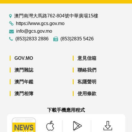
澳門南灣大馬路762-804號中華廣場15樓
https://www.gcs.gov.mo
info@gcs.gov.mo
(853)2833 2886
(853)2835 5426
GOV.MO
意見信箱
澳門雜誌
聯絡我們
澳門年鑑
私隱聲明
澳門相簿
使用條款
下載手機應用程式
澳門政府新聞 APP - App Store 下載
澳門政府新聞 APP - Googl
澳門政府新聞 