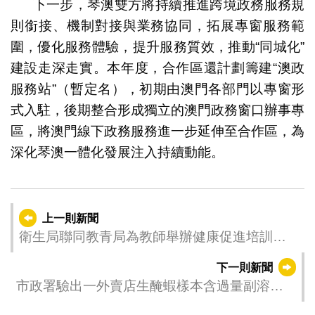
下一步，琴澳雙方將持續推進跨境政務服務規
則銜接、機制對接與業務協同，拓展專窗服務範
圍，優化服務體驗，提升服務質效，推動“同城化”
建設走深走實。本年度，合作區還計劃籌建“澳政
服務站”（暫定名），初期由澳門各部門以專窗形
式入駐，後期整合形成獨立的澳門政務窗口辦事專
區，將澳門線下政務服務進一步延伸至合作區，為
深化琴澳一體化發展注入持續動能。
上一則新聞
衛生局聯同教青局為教師舉辦健康促進培訓課
程 讓健康元素深植校園 共同守護學生身心健康
下一則新聞
市政署驗出一外賣店生醃蝦樣本含過量副溶血
性弧菌 已勒令停售