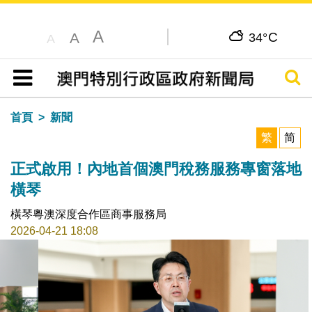
A
C
A
34°
A
搜尋
目錄
首頁
新聞
繁
简
正式啟用！內地首個澳門稅務服務專窗落地
橫琴
橫琴粵澳深度合作區商事服務局
2026-04-21 18:08