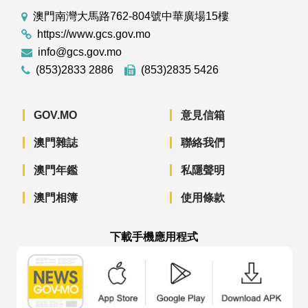
澳門南灣大馬路762-804號中華廣場15樓
https://www.gcs.gov.mo
info@gcs.gov.mo
(853)2833 2886
(853)2835 5426
GOV.MO
意見信箱
澳門雜誌
聯絡我們
澳門年鑑
私隱聲明
澳門相簿
使用條款
下載手機應用程式
澳門政府新聞 APP - App Store 下載
澳門政府新聞 APP - Googl
澳門政府新聞 