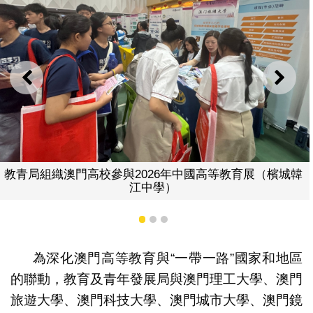
上一則
下一
26年中國高等教育展（檳城韓
教青局組織澳門高校參與20
學）
才獨立
1
2
3
為深化澳門高等教育與“一帶一路”國家和地區
的聯動，教育及青年發展局與澳門理工大學、澳門
旅遊大學、澳門科技大學、澳門城市大學、澳門鏡