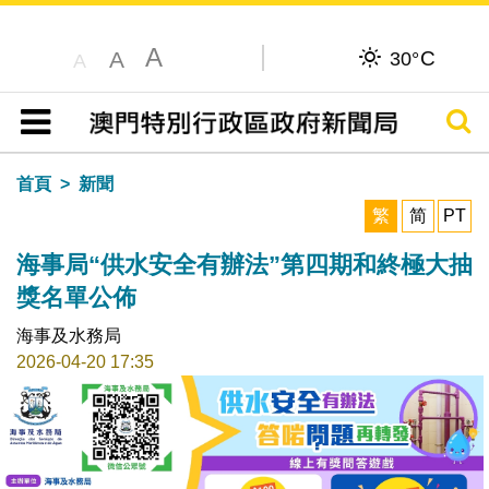
A
C
A
30°
A
搜尋
目錄
首頁
新聞
繁
简
PT
海事局“供水安全有辦法”第四期和終極大抽
獎名單公佈
海事及水務局
2026-04-20 17:35