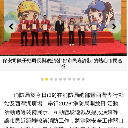
上一則
下一
司長與獲頒發“好市民嘉許狀”的熱心市民合
保安司司長辦
照
1
2
3
4
5
6
7
8
9
10
消防局於今日(19)在消防局總部暨西灣湖行動
站及西灣湖廣場，舉行2026“消防局開放日”活動。
活動透過裝備展示、互動體驗遊戲及拯救演練等，
讓市民近距離暸解消防工作，將消防安全工作關口