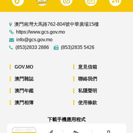
澳門南灣大馬路762-804號中華廣場15樓
https://www.gcs.gov.mo
info@gcs.gov.mo
(853)2833 2886
(853)2835 5426
GOV.MO
意見信箱
澳門雜誌
聯絡我們
澳門年鑑
私隱聲明
澳門相簿
使用條款
下載手機應用程式
澳門政府新聞 APP - App Store 下載
澳門政府新聞 APP - Googl
澳門政府新聞 