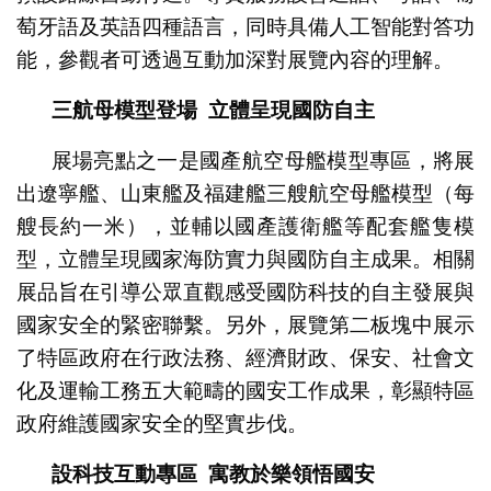
萄牙語及英語四種語言，同時具備人工智能對答功
能，參觀者可透過互動加深對展覽內容的理解。
三
航母
模型登場
立體呈現國防自主
展場亮點之一是國產航空母艦模型專區，將展
出遼寧艦、山東艦及福建艦三艘航空母艦模型（每
艘長約一米），並輔以國產護衛艦等配套艦隻模
型，立體呈現國家海防實力與國防自主成果。相關
展品旨在引導公眾直觀感受國防科技的自主發展與
國家安全的緊密聯繫。另外，展覽第二板塊中展示
了特區政府在行政法務、經濟財政、保安、社會文
化及運輸工務五大範疇的國安工作成果，彰顯特區
政府維護國家安全的堅實步伐。
設科技互動專區
寓教於樂領悟國安