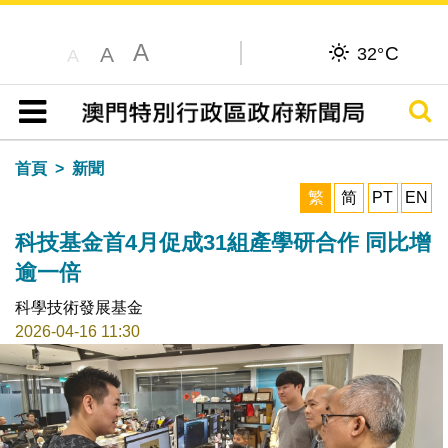
A
C
A
32°
A
搜尋
目錄
首頁
新聞
繁
简
PT
EN
科技基金首4月促成31組產學研合作 同比增
逾一倍
科學技術發展基金
2026-04-16 11:30