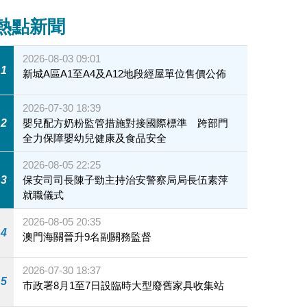
熱點新聞
2026-08-03 09:01
1
新城A區A1至A4及A12地段經屋單位售價公佈
2026-07-30 18:39
2
嬰兒配方奶粉監管措施對接國際標準 跨部門
全力保障嬰幼兒健康及食品安全
2026-08-05 22:25
3
保安司司長陳子勁主持治安警察局局長伍素萍
就職儀式
2026-08-05 20:35
4
澳門海關晉升9名副關務監督
2026-07-30 18:37
5
市政署8月1至7日設臨時大型廢舊家具收集站