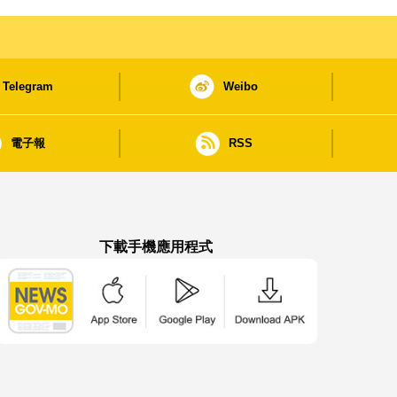
Telegram
Weibo
電子報
RSS
下載手機應用程式
澳門政府新聞 APP - App Store 下載
澳門政府新聞 APP - Google Pla
澳門政府新聞 APP -