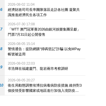
2026-08-02 11:04
6
經濟財政司司長率團隊落區走訪各社團 凝聚共
識推進經濟民生各項工作
2026-07-30 17:08
7
「WTT 澳門冠軍賽2026由銀河娛樂集團呈獻」
門票7月31日起公開發售
2026-08-05 15:14
8
警情通告：提防網購“掃碼登記”詐騙 以免MPay
帳號被盜用
2026-08-03 22:03
9
岑浩輝在福建廈門、龍岩兩市考察調研
2026-08-05 20:27
10
衛生局動態調整埃博拉病毒病防疫措施 維持對3
個疫情受影響國家或地區進行加強入境防疫措
施