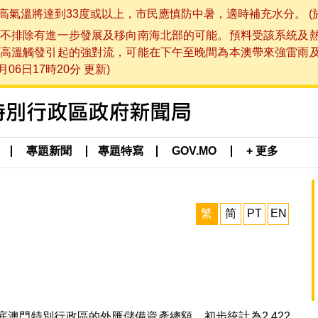
將達到33度或以上，市民應慎防中暑，適時補充水分。 (於 202
不排除有進一步發展及移向南海北部的可能。預料受該系統及
高溫觸發引起的強對流，可能在下午至晚間為本澳帶來強雷雨
06日17時20分 更新)
專題新聞
專題特寫
GOV.MO
+ 更多
繁
简
PT
EN
月底澳門特別行政區的外匯儲備資產總額，初步統計為2,422