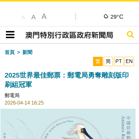
A
C
A
29°
A
搜尋
目錄
首頁
新聞
繁
简
PT
EN
2025世界最佳郵票：郵電局勇奪雕刻版印
刷組冠軍
郵電局
2026-04-14 16:25