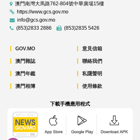
澳門南灣大馬路762-804號中華廣場15樓
https://www.gcs.gov.mo
info@gcs.gov.mo
(853)2833 2886
(853)2835 5426
GOV.MO
意見信箱
澳門雜誌
聯絡我們
澳門年鑑
私隱聲明
澳門相簿
使用條款
下載手機應用程式
澳門政府新聞 APP - App Store 下載
澳門政府新聞 APP - Googl
澳門政府新聞 