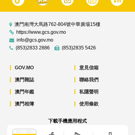
澳門南灣大馬路762-804號中華廣場15樓
https://www.gcs.gov.mo
info@gcs.gov.mo
(853)2833 2886
(853)2835 5426
GOV.MO
意見信箱
澳門雜誌
聯絡我們
澳門年鑑
私隱聲明
澳門相簿
使用條款
下載手機應用程式
澳門政府新聞 APP - App Store 下載
澳門政府新聞 APP - Googl
澳門政府新聞 