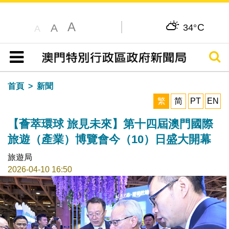
A
C
A
34°
A
搜尋
目錄
首頁
新聞
繁
简
PT
EN
【薈萃環球 旅見未來】第十四屆澳門國際
旅遊（產業）博覽會今（10）日盛大開幕
旅遊局
2026-04-10 16:50