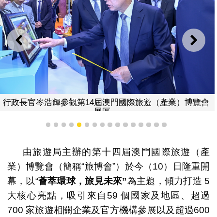
上一則
下一
行政長官岑浩輝參觀第14屆澳門國際旅遊（產業）博覽會
展區。
1
2
3
4
5
6
7
8
9
10
11
12
13
14
15
16
由旅遊局主辦的第十四屆澳門國際旅遊（產
業）博覽會（簡稱“旅博會”）於今（10）日隆重開
幕，以“
薈萃環球，旅見未來
”
為主題，傾力打造 5
大核心亮點，吸引來自59 個國家及地區、超過
700 家旅遊相關企業及官方機構參展以及超過600