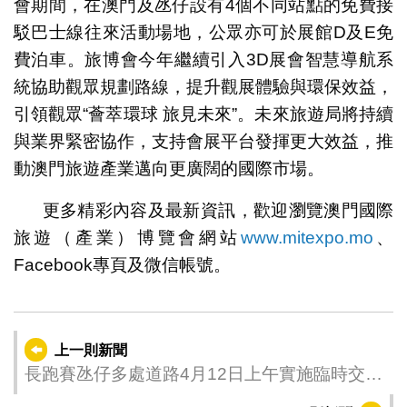
會期間，在澳門及氹仔設有4個不同站點的免費接
駁巴士線往來活動場地，公眾亦可於展館D及E免
費泊車。旅博會今年繼續引入3D展會智慧導航系
統協助觀眾規劃路線，提升觀展體驗與環保效益，
引領觀眾“薈萃環球 旅見未來”。未來旅遊局將持續
與業界緊密協作，支持會展平台發揮更大效益，推
動澳門旅遊產業邁向更廣闊的國際市場。
更多精彩內容及最新資訊，歡迎瀏覽澳門國際
旅遊（產業）博覽會網站
www.mitexpo.mo
、
Facebook專頁及微信帳號。
上一則新聞
長跑賽氹仔多處道路4月12日上午實施臨時交通
安排