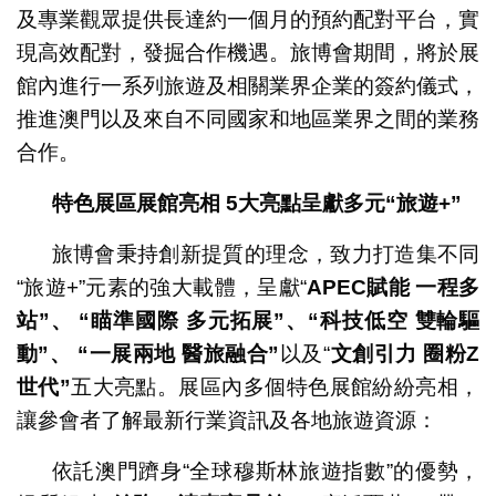
及專業觀眾提供長達約一個月的預約配對平台，實
現高效配對，發掘合作機遇。旅博會期間，將於展
館內進行一系列旅遊及相關業界企業的簽約儀式，
推進澳門以及來自不同國家和地區業界之間的業務
合作。
特色
展區展館
亮相
5
大亮點
呈獻多元
“
旅遊
+”
旅博會秉持創新提質的理念，致力打造集不同
“旅遊+”元素的強大載體，呈獻“
APEC
賦能
一程多
站
”
、
“
瞄準國際
多元拓展
”
、
“
科技低空
雙輪驅
動
”
、
“
一展兩地
醫旅融合
”
以及“
文創引力
圈粉
Z
世代
”
五大亮點。展區內多個特色展館紛紛亮相，
讓參會者了解最新行業資訊及各地旅遊資源：
依託澳門躋身“全球穆斯林旅遊指數”的優勢，