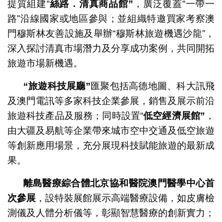
提質組建“
絲路．清真商品館
”
，廣泛覆蓋“一帶一
路”沿線國家或地區參與；並組織特邀買家考察澳
門穆斯林友善設施及舉辦“穆斯林旅遊機遇沙龍”，
深入探討清真市場潛力及分享成功案例，共同開拓
旅遊市場新機遇。
“
旅遊科技展廳
”
匯聚包括高德地圖、科大訊飛
及澳門電訊等多家科技企業參展，銷售及展示前沿
旅遊科技產品及服務；同時設置“
低空經濟展館
”
，
由大疆及易航等企業帶來城市空中交通及低空旅遊
等創新應用場景，充分展現科技賦能旅遊的最新成
果。
離島醫療綜合體北京協和醫院澳門醫學中心首
次參展
，設特裝展館展示高端醫療設備，如皮膚檢
測儀及人體分析儀等，彰顯智慧醫療的創新實力；