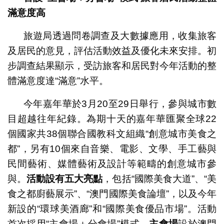
滿意度高
旅遊局透過問卷調查及大數據應用，收集旅客
及居民的意見，評估活動效益及優化未來安排。初
步調查結果顯示，受訪旅客和居民對今年活動的整
體滿意度達“滿意”水平。
今年嘉年華於3月20至29日舉行，參與城市數
目超越往年紀錄。為期十天的嘉年華匯聚全球22
個國家共38個聯合國教科文組織“創意城市美食之
都”，另有10個來自音樂、電影、文學、手工藝與
民間藝術、媒體藝術及設計等範疇的創意城市參
與。
活動設有五大亮點
，包括“國際美食大道”、“美
食之都廚藝展示”、“澳門國際美食論壇”，以及今年
新設的“環球美酒廊”和“國際美食優品市場”。活動
首次採用“主會場＋分會場”模式，
主會場
設於澳門