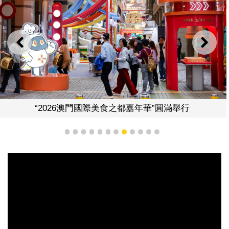
上一則
下一
“2026澳門國際美食之都嘉年華”圓滿舉行
1
2
3
4
5
6
7
8
9
10
11
12