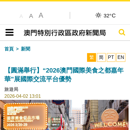
A
C
A
32°
A
搜尋
目錄
首頁
新聞
繁
简
PT
EN
【圓滿舉行】“2026澳門國際美食之都嘉年
華”展國際交流平台優勢
旅遊局
2026-04-02 13:01