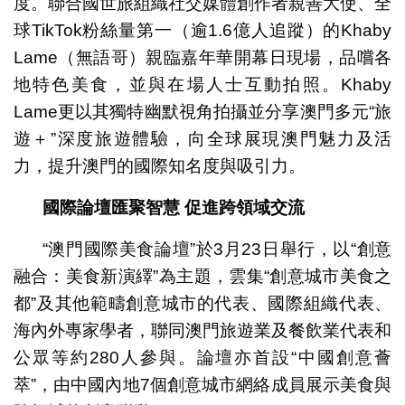
度。聯合國世旅組織社交媒體創作者親善大使、全
球TikTok粉絲量第一（逾1.6億人追蹤）的Khaby
Lame（無語哥）親臨嘉年華開幕日現場，品嚐各
地特色美食，並與在場人士互動拍照。Khaby
Lame更以其獨特幽默視角拍攝並分享澳門多元“旅
遊＋”深度旅遊體驗，向全球展現澳門魅力及活
力，提升澳門的國際知名度與吸引力。
國際論壇匯聚智慧
促進跨領域交流
“澳門國際美食論壇”於3月23日舉行，以“創意
融合：美食新演繹”為主題，雲集“創意城市美食之
都”及其他範疇創意城市的代表、國際組織代表、
海內外專家學者，聯同澳門旅遊業及餐飲業代表和
公眾等約280人參與。論壇亦首設“中國創意薈
萃”，由中國內地7個創意城市網絡成員展示美食與