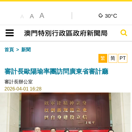
A
C
A
30°
A
搜尋
目錄
首頁
新聞
繁
简
PT
審計長歐陽瑜率團訪問廣東省審計廳
審計長辦公室
2026-04-01 16:28