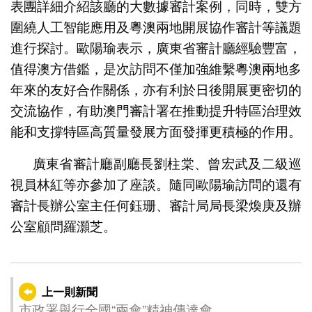
表團詳細介紹該廳的大數據審計案例，同時，雙方
圍繞人工智能應用及粵澳兩地開展協作審計等議題
進行探討。歐陽瑜表示，廣東省審計廳經驗豐富，
值得澳方借鑑，是次訪問不僅加強維繫粵澳兩地多
年來的友好合作關係，亦有利於日後開展更密切的
交流協作，有助澳門審計署在推動提升特區治理效
能和支撐特區高質量發展方面發揮更積極的作用。
廣東省審計廳副廳長劉柱棠、曾宏武及二級巡
視員林紅等亦參加了座談。隨同歐陽瑜訪問的還有
審計長辦公室主任何鈺珊、審計局局長梁煥庚及辦
公室顧問羅灝芝。
上一則新聞
市政署舉行全國“兩會”精神傳達會