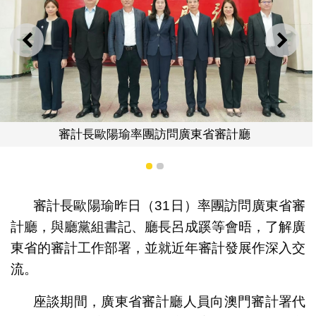
上一則
下一
雙方圍繞大數據審計和審計協
廣東省審計廳
1
2
審計長歐陽瑜昨日（31日）率團訪問廣東省審
計廳，與廳黨組書記、廳長呂成蹊等會晤，了解廣
東省的審計工作部署，並就近年審計發展作深入交
流。
座談期間，廣東省審計廳人員向澳門審計署代