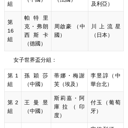
組
及利亞）
帕特里
第
克・弗朗
周啟豪 （中
川上流星
16
西斯卡
國）
（日本）
組
（德國）
女子世界盃分組：
第1
孫穎莎
蒂娜・梅謝
李昱諄（中
組
（中國）
芙（埃及）
華台北）
斯莉嘉・阿
第2
王曼昱
付玉（葡萄
庫拉（印
組
（中國）
牙）
度）