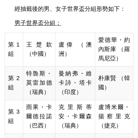
經抽籤後的男、女子世界盃分組形勢如下：
男子世界盃分組：
愛德華・約
第1
王楚欽
盧偉 （澳
內斯庫 （羅
組
（中國）
洲）
馬尼亞）
特魯斯・
曼納弗・維
第2
朴康賢 （韓
莫雷加德
卡詩・塔卡
組
國）
（瑞典）
（印度）
雨果・卡
克里斯蒂
盧博米爾・
第3
爾德拉諾
安・卡爾森
揚察里克
組
（巴西）
（瑞典）
（捷克）