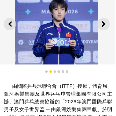
上一則
下一
1
2
3
4
5
6
由國際乒乓球聯合會（ITTF）授權，體育局、
銀河娛樂集團及世界乒乓球管理集團有限公司主
辦、澳門乒乓總會協辦的「2026年澳門國際乒聯
「2026年澳門國際乒聯男子及女子世界盃 ─ 由銀河娛樂集
團呈獻」進行抽籤
男子及女子世界盃 ─ 由銀河娛樂集團呈獻」於明