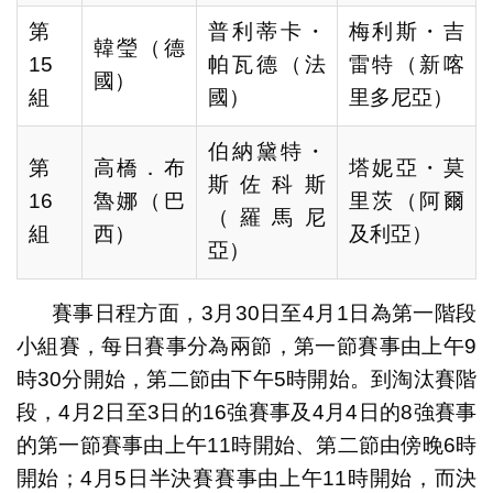
第
普利蒂卡・
梅利斯・吉
韓瑩（德
15
帕瓦德（法
雷特（新喀
國）
組
國）
里多尼亞）
伯納黛特・
第
高橋．布
塔妮亞・莫
斯佐科斯
16
魯娜（巴
里茨（阿爾
（羅馬尼
組
西）
及利亞）
亞）
賽事日程方面，3月30日至4月1日為第一階段
小組賽，每日賽事分為兩節，第一節賽事由上午9
時30分開始，第二節由下午5時開始。到淘汰賽階
段，4月2日至3日的16強賽事及4月4日的8強賽事
的第一節賽事由上午11時開始、第二節由傍晚6時
開始；4月5日半決賽賽事由上午11時開始，而決