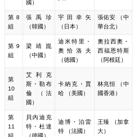
國）
第8
張禹珍
宇田幸矢
張佑安 （中
組
（韓國）
（日本）
華台北）
迪米特里・
奧拉西奧・
第9
梁靖崑
奧恰洛夫
西福恩特斯
組
（中國）
（德國）
（阿根廷）
艾利克
第
斯・勒布
卡納克・賈
林兆恒 （中
10
倫 （法
哈 （美國）
國香港）
組
國）
第
貝內迪克
迪博・泊雷
王臻 （加拿
11
特・杜達
特 （法國）
大）
組
（德國）