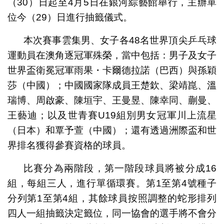
（30）日起至4月5日在銀河綜藝館舉行，主辦單
位今（29）日進行抽籤儀式。
本次賽事雲集男、女子各48名世界頂尖乒乓球
運動員在澳角逐冠軍殊榮，當中包括：男子及女子
世界盃衛冕冠軍雨果・卡爾德拉諾（巴西）與孫穎
莎（中國）；中國國家隊成員王楚欽、梁靖崑、溫
瑞博、周啟豪、陳垣宇、王曼昱、陳幸同、蒯曼、
王藝迪；以及世青賽U19組別男女冠軍川上流星
（日本）和覃予萱（中國）；還有透過洲際盃和世
界排名獲得參賽資格的球員。
比賽分為兩階段，第一階段球員將被分成16
組，每組三人，進行單循環賽。第1至第4號種子
分列第1至第4組，其餘球員按照調整的蛇形排列
四人一組抽籤決定籤位，同一協會的選手將不會分