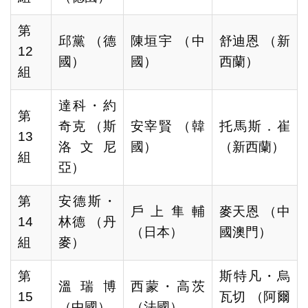
第
邱黨 （德
陳垣宇 （中
舒迪恩 （新
12
國）
國）
西蘭）
組
達科・約
第
奇克 （斯
安宰賢 （韓
托馬斯．崔
13
洛文尼
國）
（新西蘭）
組
亞）
第
安德斯・
戶上隼輔
麥天恩 （中
14
林德 （丹
（日本）
國澳門）
組
麥）
第
斯特凡・烏
溫瑞博
西蒙・高茨
15
瓦切 （阿爾
（中國）
（法國）