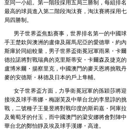
至同一小組。第一階段採用五局三勝制，每組排名
最高的球員進入第二階段淘汰賽，淘汰賽將採用七
局四勝制。
男子世界盃焦點賽事，世界排名第一的中國球
手王楚欽與澳洲的盧偉及羅馬尼亞的愛德華・約內
斯庫於同組較量，男子世界盃衛冕冠軍雨果・卡爾
德拉諾將對戰瑞典的克里斯蒂安・卡爾森及捷克的
盧博米爾・揚察里克，中國澳門的麥天恩將挑戰丹
麥的安德斯・林德及日本的戶上隼輔。
女子世界盃方面，力爭衛冕冠軍的孫穎莎將迎
接埃及球手蒂娜・梅謝芙及中華台北的李昱諄的挑
戰，二號種子王曼昱將對戰印度的斯莉嘉・阿庫拉
及葡萄牙的付玉，而中國澳門的梁安娜將會對陣中
華台北的鄭怡靜及埃及球手漢娜・高達。