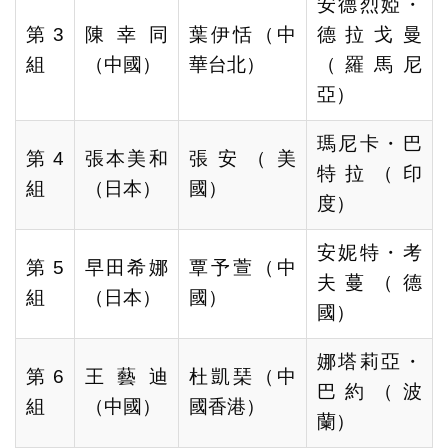
安德烈婭・
第3
陳幸同
葉伊恬（中
德拉戈曼
組
（中國）
華台北）
（羅馬尼
亞）
瑪尼卡・巴
第4
張本美和
張安（美
特拉（印
組
（日本）
國）
度）
安妮特・考
第5
早田希娜
覃予萱（中
夫蔓（德
組
（日本）
國）
國）
娜塔莉亞・
第6
王藝迪
杜凱琹（中
巴約（波
組
（中國）
國香港）
蘭）