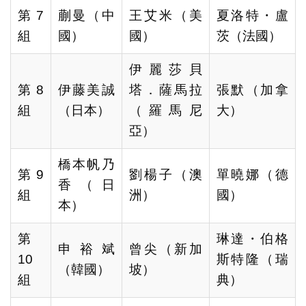
第7
蒯曼（中
王艾米（美
夏洛特・盧
組
國）
國）
茨（法國）
伊麗莎貝
第8
伊藤美誠
塔．薩馬拉
張默（加拿
組
（日本）
（羅馬尼
大）
亞）
橋本帆乃
第9
劉楊子（澳
單曉娜（德
香（日
組
洲）
國）
本）
第
琳達・伯格
申裕斌
曾尖（新加
10
斯特隆（瑞
（韓國）
坡）
組
典）