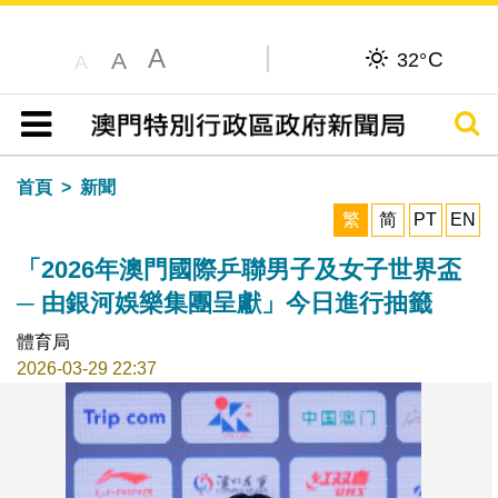
A
C
A
32°
A
搜尋
目錄
首頁
新聞
繁
简
PT
EN
「2026年澳門國際乒聯男子及女子世界盃
─ 由銀河娛樂集團呈獻」今日進行抽籤
體育局
2026-03-29 22:37