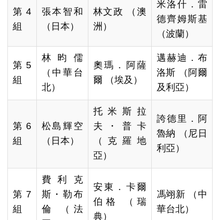
米洛什．雷
第4
張本智和
林文政 （澳
德齊姆斯基
組
（日本）
洲）
（波蘭）
林昀儒
邁赫迪．布
第5
奧瑪．阿薩
（中華台
洛斯 （阿爾
組
爾 （埃及）
北）
及利亞）
托米斯拉
誇德里．阿
第6
松島輝空
夫・普卡
魯納 （尼日
組
（日本）
（克羅地
利亞）
亞）
費利克
安東．卡爾
第7
斯・勒布
馮翊新 （中
伯格 （瑞
組
倫 （法
華台北）
典）