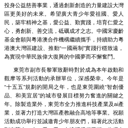
投身公益慈善事業，通過創新創造的力量建設大灣
區更美好的未來。希望廣大青少年愛祖國、愛人
民，築牢精神之基，愛公益、勤實踐，培育仁愛之
心，勇創新、善交流，砥礪成才之志。中國宋慶齡
基金會願與粵港澳合作機構繼續攜手，持續助力粵
港澳大灣區建設、推動“一國兩制”實踐行穩致遠，
為實現中華民族偉大復興的中國夢而不懈奮鬥。
東莞市副市長黎軍致辭時對於成為本年啟動和
觀摩等系列活動的承辦單位，深感榮幸。今年是
“十五五”規劃的開局之年，也是東莞圍繞“智創優
品、和美宜居”的城市發展目標努力奮進的關鍵之
年。除製造業外，東莞市全力推進科技產業及ai產
業，並著力打造大灣區產教融合高地等事業。祝願
活動成功舉行並誠邀青少年朋友們，籍著此次活動