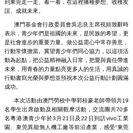
到東莞走一走、看一看，在這裡播種夢想、收穫友
誼、成就未來。
澳門基金會行政委員會吳志良主席視頻致辭時
表示，青少年們是祖國的未來，是民族的希望，更
是社會進步的重要力量。做公益需心中常存善意，
行動常懷擔當。冀望青少年們同心協力，以這項活
動為起點，把公益精神融入日常，把愛與責任帶進
未來，用青春的力量點亮更多人的生活，用真誠的
行動書寫光榮與夢想並預祝本次公益行動計劃圓滿
成功。
本次活動由澳門勞校中學郭桂豪老師帶領共19
名學生出席啟動及相關觀摩活動，交流團共70多
名粵港澳青少年於3月21日及22日到訪vivo工業
園、東莞異能無人機工廠等前沿產業，感受“東莞