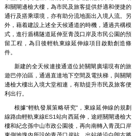
和關閘邊檢大樓，為市民及旅客提供舒適和便捷的
通行及搭乘環境，亦有助分流地面出入境人流。另
外，藉着建設上述全天候通道的時機，通過共構模
式，進行盾構隧道延伸至青茂口岸及市民公園的預
留工程，為日後輕軌東線延伸線項目啟動創造條
件。
新建的全天候連接通道位於關閘廣場現有的旅
遊巴停泊區，通過直達地下空間及電扶梯，與關閘
邊檢大樓出入境大堂相連，有助提升市民及旅客便
利出行。
根據“輕軌發展策略研究”，東線延伸線的規劃
線路由輕軌東線ES1站向西延伸，途經關閘邊檢大
樓和紀念孫中山市政公園後，再向南轉入青茂口岸
東側地塊內所設的青茂口岸站，出站後沿白朗古將