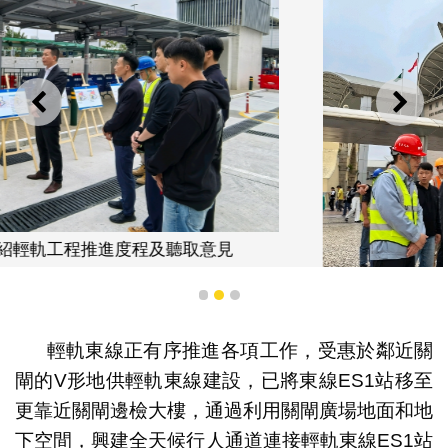
上一則
下一
1
2
3
輕軌東線正有序推進各項工作，受惠於鄰近關
閘的V形地供輕軌東線建設，已將東線ES1站移至
公建局向坊會介紹輕軌工程推進度程及聽取意見
更靠近關閘邊檢大樓，通過利用關閘廣場地面和地
下空間，興建全天候行人通道連接輕軌東線ES1站