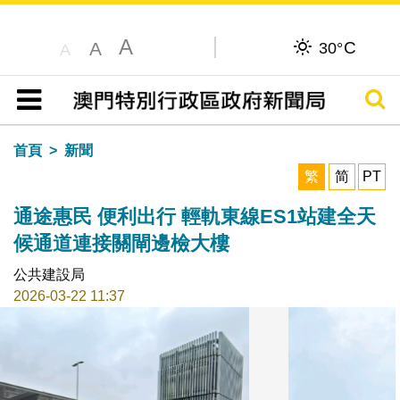
A
C
A
30°
A
搜尋
目錄
首頁
新聞
繁
简
PT
通途惠民 便利出行 輕軌東線ES1站建全天
候通道連接關閘邊檢大樓
公共建設局
2026-03-22 11:37