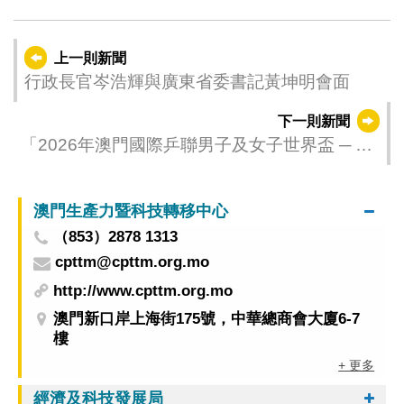
上一則新聞
行政長官岑浩輝與廣東省委書記黃坤明會面
下一則新聞
「2026年澳門國際乒聯男子及女子世界盃 ─ 由
銀河娛樂集團呈獻」3月18日起進行第二次門票
發售
澳門生產力暨科技轉移中心
（853）2878 1313
cpttm@cpttm.org.mo
http://www.cpttm.org.mo
澳門新口岸上海街175號，中華總商會大廈6-7
樓
+ 更多
經濟及科技發展局