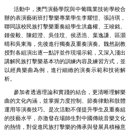
活動中，澳門演藝學院與中葡職業技術學校合
辦的表演藝術班打擊樂專業學生李耀愷、張詩琪，
聯同該校民族打擊樂重奏組學生洪鑫權、王竣銘、
鍾俊毅、陳鎧澄、吳佳玟、侯丞浩、葉逸謙、區灝
晴和吳東海，先後進行獨奏及重奏演奏。魏然副教
授對各組演出逐一點評並作現場示範，又深入淺出
講解民族打擊樂基本功的訓練內容及練習方式，並
以經典樂曲為例，進行細緻的演奏示範和技術解
析。
參加者透過理論和實踐的結合，更清晰理解樂
曲的文化內涵，並掌握力度控制、節奏律動和肢體
運用等演奏技巧。是次活動不僅提升學生及重奏組
的技藝水平，亦激發在場師生對中國傳統音樂文化
的熱情，對促進民族打擊樂的傳承與發展具積極意