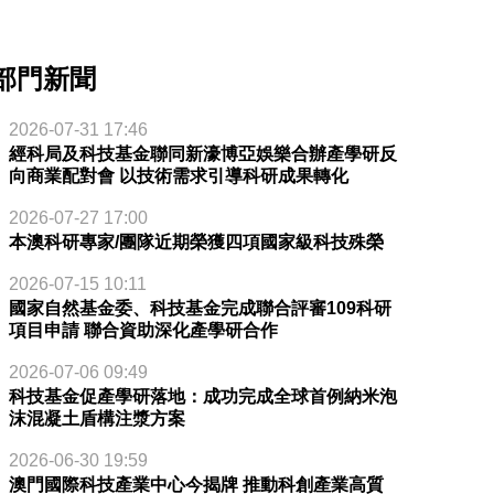
部門新聞
2026-07-31 17:46
經科局及科技基金聯同新濠博亞娛樂合辦產學研反
向商業配對會 以技術需求引導科研成果轉化
2026-07-27 17:00
本澳科研專家/團隊近期榮獲四項國家級科技殊榮
2026-07-15 10:11
國家自然基金委、科技基金完成聯合評審109科研
項目申請 聯合資助深化產學研合作
2026-07-06 09:49
科技基金促產學研落地：成功完成全球首例納米泡
沫混凝土盾構注漿方案
2026-06-30 19:59
澳門國際科技產業中心今揭牌 推動科創產業高質