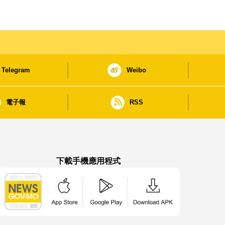
Telegram
Weibo
電子報
RSS
下載手機應用程式
澳門政府新聞 APP - App Store 下載
澳門政府新聞 APP - Google Pla
澳門政府新聞 APP -