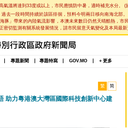
將達到33度或以上，市民應慎防中暑，適時補充水分。 (於 202
，過去一段時間持續於該區徘徊，預料今明兩日移向南海北部。
海豚」帶來的內陸氣流影響，本澳未來數日仍然天晴酷熱，市
切監測有關系統發展情況，請市民留意天氣變化及本局最新資訊。(於 
專題新聞
專題特寫
GOV.MO
+ 更多
繁
简
晤 助力粵港澳大灣區國際科技創新中心建