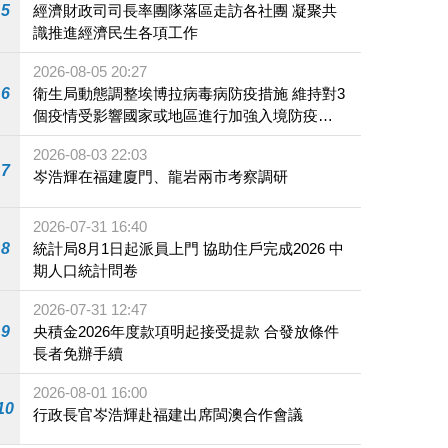
5
經濟財政司司長率團隊落區走訪各社團 凝聚共
識推進經濟民生各項工作
2026-08-05 20:27
6
衛生局動態調整埃博拉病毒病防疫措施 維持對3
個疫情受影響國家或地區進行加強入境防疫措
施
2026-08-03 22:03
7
岑浩輝在福建廈門、龍岩兩市考察調研
2026-07-31 16:40
8
統計局8月1日起派員上門 協助住戶完成2026 中
期人口統計問卷
2026-07-31 12:47
9
央積金2026年度款項明起接受提款 合發放條件
長者免辦手續
2026-08-01 16:00
10
行政長官岑浩輝赴福建出席閩澳合作會議