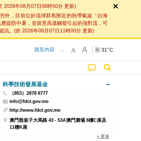
6年08月07日06時50分 更新)
另外，目前位於琉球群島附近的熱帶氣旋「白海
民應提防中暑，並留意高溫觸發引起的強對流，可
2026年08月07日11時00分 更新)
A
A
跳至內容
31°
C
A
科學技術發展基金
（853）2878 8777
info@fdct.gov.mo
http://www.fdct.gov.mo
澳門殷皇子大馬路 43 - 53A澳門廣場 8樓C座及
11樓K座
+ 更多