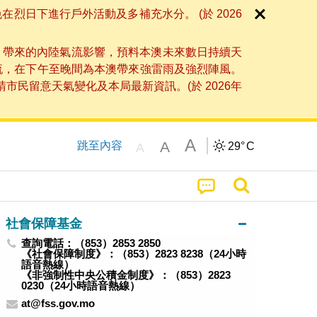
日下進行戶外活動及多補充水分。 (於 2026
」帶來的內陸氣流影響，預料本澳未來數日持續天
流，在下午至晚間為本澳帶來強雷雨及強烈陣風。
民留意天氣變化及本局最新資訊。(於 2026年
A
A
跳至內容
29°
C
A
社會保障基金
查詢電話：（853）2853 2850
《社會保障制度》：（853）2823 8238（24小時
語音熱線）
《非強制性中央公積金制度》：（853）2823
0230（24小時語音熱線）
at@fss.gov.mo