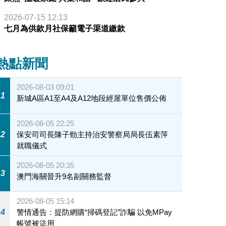
2026-07-15 12:13
七月為供款月社保籲電子渠道繳款
熱點新聞
2026-08-03 09:01
1
新城A區A1至A4及A12地段經屋單位售價公佈
2026-08-05 22:25
2
保安司司長陳子勁主持治安警察局局長伍素萍
就職儀式
2026-08-05 20:35
3
澳門海關晉升9名副關務監督
2026-08-05 15:14
4
警情通告：提防網購“掃碼登記”詐騙 以免MPay
帳號被盜用