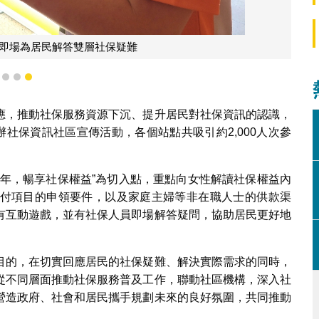
員即場為居民解答雙層社保疑難
1
2
3
應，推動社保服務資源下沉、提升居民對社保資訊的認識，
辦社保資訊社區宣傳活動，各個站點共吸引約2,000人次參
青年，暢享社保權益”為切入點，重點向女性解讀社保權益內
付項目的申領要件，以及家庭主婦等非在職人士的供款渠
有互動遊戲，並有社保人員即場解答疑問，協助居民更好地
目的，在切實回應居民的社保疑難、解決實際需求的同時，
從不同層面推動社保服務普及工作，聯動社區機構，深入社
營造政府、社會和居民攜手規劃未來的良好氛圍，共同推動