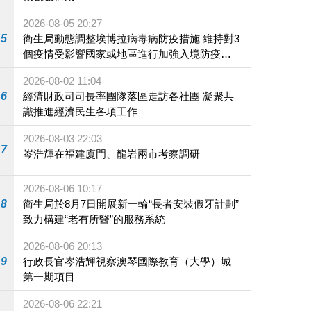
2026-08-05 20:27
5
衛生局動態調整埃博拉病毒病防疫措施 維持對3
個疫情受影響國家或地區進行加強入境防疫措
施
2026-08-02 11:04
6
經濟財政司司長率團隊落區走訪各社團 凝聚共
識推進經濟民生各項工作
2026-08-03 22:03
7
岑浩輝在福建廈門、龍岩兩市考察調研
2026-08-06 10:17
8
衛生局於8月7日開展新一輪“長者安裝假牙計劃”
致力構建“老有所醫”的服務系統
2026-08-06 20:13
9
行政長官岑浩輝視察澳琴國際教育（大學）城
第一期項目
2026-08-06 22:21