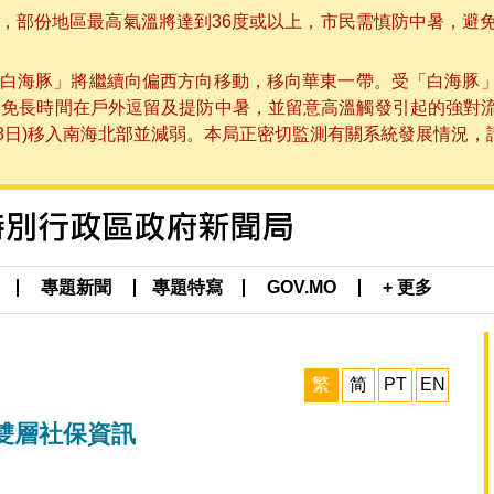
部份地區最高氣溫將達到36度或以上，市民需慎防中暑，避免在烈
白海豚」將繼續向偏西方向移動，移向華東一帶。受「白海豚
避免長時間在戶外逗留及提防中暑，並留意高溫觸發引起的強對
8日)移入南海北部並減弱。本局正密切監測有關系統發展情況，請市
專題新聞
專題特寫
GOV.MO
+ 更多
繁
简
PT
EN
雙層社保資訊