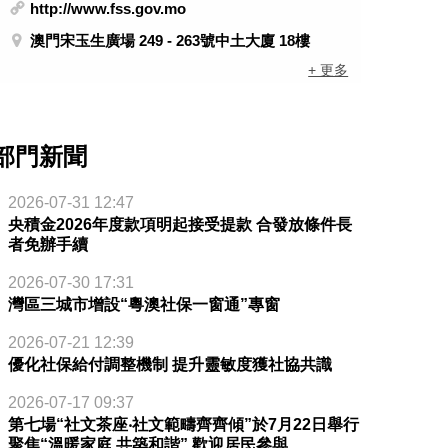
http://www.fss.gov.mo
澳門宋玉生廣場 249 - 263號中土大廈 18樓
+ 更多
部門新聞
2026-07-31 12:47
央積金2026年度款項明起接受提款 合發放條件長
者免辦手續
2026-07-30 17:31
灣區三城市增設“粵澳社保一窗通”專窗
2026-07-21 12:39
優化社保給付調整機制 提升靈敏度獲社協共識
2026-07-17 09:37
第七場“社文茶座‧社文範疇齊齊傾”於7月22日舉行
聚焦“溫暖家庭 共築和諧” 歡迎居民參與