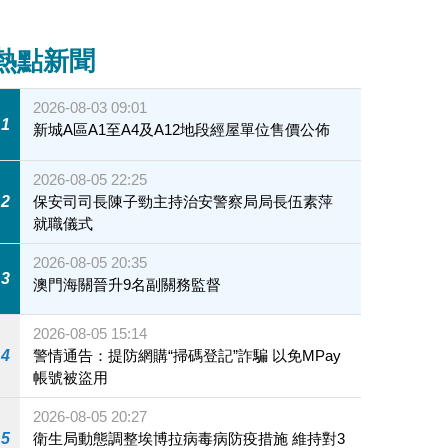
熱點新聞
2026-08-03 09:01
1
新城A區A1至A4及A12地段經屋單位售價公佈
2026-08-05 22:25
2
保安司司長陳子勁主持治安警察局局長伍素萍
就職儀式
2026-08-05 20:35
3
澳門海關晉升9名副關務監督
2026-08-05 15:14
4
警情通告：提防網購“掃碼登記”詐騙 以免MPay
帳號被盜用
2026-08-05 20:27
5
衛生局動態調整埃博拉病毒病防疫措施 維持對3