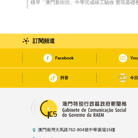
橫琴「澳門新街坊」中學完成竣工驗收 實現基礎
訂閱頻道
Facebook
You
抖音
今
澳門南灣大馬路762-804號中華廣場15樓