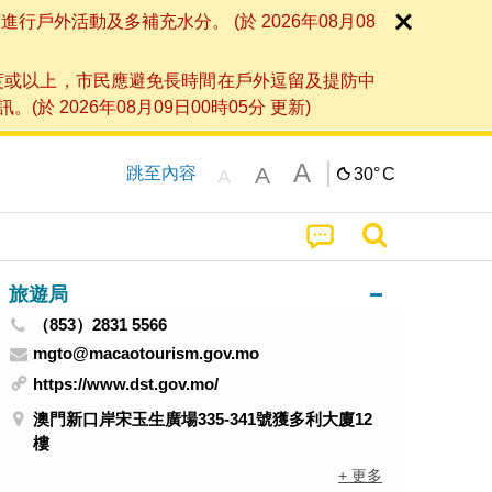
外活動及多補充水分。 (於 2026年08月08
度或以上，市民應避免長時間在戶外逗留及提防中
026年08月09日00時05分 更新)
A
A
跳至內容
30°
C
A
旅遊局
（853）2831 5566
mgto@macaotourism.gov.mo
https://www.dst.gov.mo/
澳門新口岸宋玉生廣場335-341號獲多利大廈12
樓
+ 更多