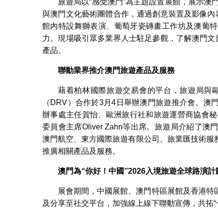
旅遊局以“感受澳門”為主題設置展館，展示澳
與澳門文化藝術團體合作，通過創意裝置及影像內
館內特設舞獅表演、葡萄牙瓷磚畫工作坊及澳葡特
力。現場吸引眾多業界人士駐足參觀，了解澳門文
產品。
聯動業界推介澳門旅遊產品及服務
藉着柏林國際旅遊交易會的平台，旅遊局與歐
（DRV）合作於3月4日舉辦澳門旅遊推介會。
辦事處主任賀怡、歐洲旅行社和旅遊運營商協會秘書長埃
委員會主席Oliver Zahn等出席。旅遊局介
澳門航空、東方國際旅遊有限公司、旅業匯技術服
推廣相關產品及服務。
澳門為
“
你好！中國
”2026
入境旅遊全球路演計
展會期間，中國展館、澳門特區展館及香港特
及分享至社交平台，加強線上線下聯動宣傳，共拓“