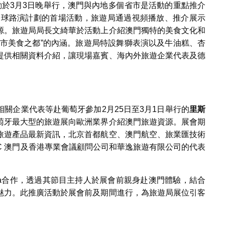
動於3月3日晚舉行，澳門與內地多個省市是活動的重點推介
遊全球路演計劃的首場活動，旅遊局通過視頻播放、推介展示
源。旅遊局局長文綺華於活動上介紹澳門獨特的美食文化和
城市美食之都”的內涵。旅遊局特設舞獅表演以及牛油糕、杏
提供相關資料介紹，讓現場嘉賓、海內外旅遊企業代表及德
。
關企業代表等赴葡萄牙參加2月25日至3月1日舉行的
里斯
萄牙最大型的旅遊展向歐洲業界介紹澳門旅遊資源。展會期
旅遊產品最新資訊，北京首都航空、澳門航空、旅業匯技術
MC 澳門及香港專業會議顧問公司和華逸旅遊有限公司的代表
cença合作，透過其節目主持人於展會前親身赴澳門體驗，結合
魅力。此推廣活動於展會前及期間進行，為旅遊局展位引客