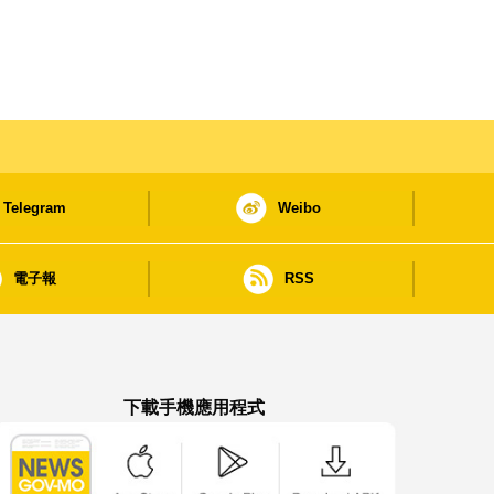
Telegram
Weibo
電子報
RSS
下載手機應用程式
澳門政府新聞 APP - App Store 下載
澳門政府新聞 APP - Google Pla
澳門政府新聞 APP -