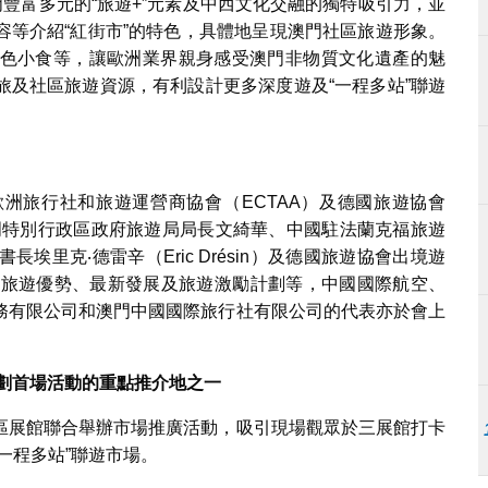
門豐富多元的“旅遊+”元素及中西文化交融的獨特吸引力，並
容等介紹“紅街市”的特色，具體地呈現澳門社區旅遊形象。
色小食等，讓歐洲業界親身感受澳門非物質文化遺產的魅
旅及社區旅遊資源，有利設計更多深度遊及“一程多站”聯遊
洲旅行社和旅遊運營商協會（ECTAA）及德國旅遊協會
澳門特別行政區政府旅遊局局長文綺華、中國駐法蘭克福旅遊
里克‧德雷辛（Eric Drésin）及德國旅遊協會出境遊
紹了澳門旅遊優勢、最新發展及旅遊激勵計劃等，中國國際航空、
務有限公司和澳門中國國際旅行社有限公司的代表亦於會上
劃首場活動的重點推介地之一
區展館聯合舉辦市場推廣活動，吸引現場觀眾於三展館打卡
一程多站”聯遊市場。