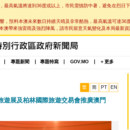
高氣溫將達到36度或以上，市民需慎防中暑，避免在烈日下進行戶
響，預料本澳未來數日持續天晴及非常酷熱，最高氣溫可達36
帶來強雷雨及強烈陣風，請市民留意天氣變化及本局最新資訊。(於 2
專題新聞
專題特寫
GOV.MO
+ 更多
繁
简
PT
EN
旅遊展及柏林國際旅遊交易會推廣澳門