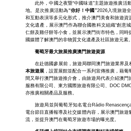
此外，中國之夜暨“中國味道”主題旅遊推廣活
地。是次推廣活動為
“
你好！中國
”
2026入境旅
和互動表演等多元化形式，推介澳門美食和旅遊資
文化遺產，展示澳門作為聯合國教科文組織“創意
仁餅及雞仔餅等小食，並展示澳門街市特色，同時
國媒體了解澳門的非物質文化遺產及社區旅遊元素
葡萄牙最大旅展推廣澳門旅遊資源
在赴德國參展前，旅遊局聯同澳門旅遊業界及相
本旅遊展
，設置展館並配合一系列宣傳推廣，藉葡
間又舉行澳門旅遊推介會，由旅遊局代表介紹澳門
服務有限公司、東方國際旅遊有限公司、DOC D
亦推廣相關產品及服務。
旅遊局並與葡萄牙知名電台Rádio Renas
電台節目直播報導及社交媒體內容，展示澳門旅遊
流，並提升澳門在葡萄牙旅遊市場的曝光度。