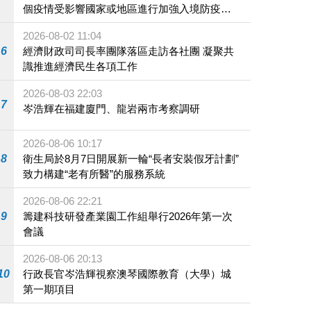
個疫情受影響國家或地區進行加強入境防疫措
施
2026-08-02 11:04
6
經濟財政司司長率團隊落區走訪各社團 凝聚共
識推進經濟民生各項工作
2026-08-03 22:03
7
岑浩輝在福建廈門、龍岩兩市考察調研
2026-08-06 10:17
8
衛生局於8月7日開展新一輪“長者安裝假牙計劃”
致力構建“老有所醫”的服務系統
2026-08-06 22:21
9
籌建科技研發產業園工作組舉行2026年第一次
會議
2026-08-06 20:13
10
行政長官岑浩輝視察澳琴國際教育（大學）城
第一期項目