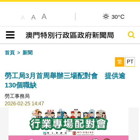
A
C
A
30°
A
搜尋
目錄
首頁
新聞
繁
PT
勞工局3月首周舉辦三場配對會 提供逾
130個職缺
勞工事務局
2026-02-25 14:47