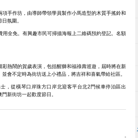
兩項手作坊，由導師帶領學員製作小馬造型的木質手搖鈴和
節日氛圍。
，費用全免。有興趣市民可掃描海報上二維碼預約登記。名額
精彩熱鬧的賀歲表演，包括醒獅和福祿壽巡遊，屆時將在新
，並會不定時為街坊送上小禮品，將吉祥和喜氣帶給社區。
士，從橫琴口岸珠方口岸北迎客平台北2門候車停泊區出
澳門新街坊一起歡度節日。