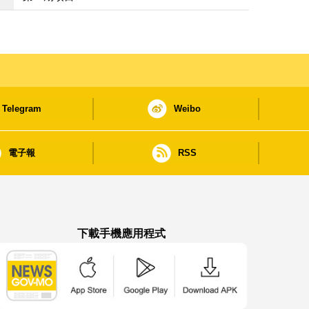
Telegram
Weibo
電子報
RSS
下載手機應用程式
澳門政府新聞 APP - App Store 下載
澳門政府新聞 APP - Google Pla
澳門政府新聞 APP -