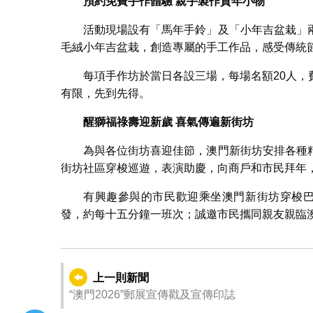
預約免費手作體驗
親手製作賀年小物
活動現場設有「馬年手鈴」及「小年吉盆栽」
毛絨小年吉盆栽，創造專屬的手工作品，感受傳統
每項手作坊於當日各設三場，每場名額20人
有限，先到先得。
醒獅福祿壽迎新歲
喜氣傳遍新街坊
為與各位街坊喜迎佳節，澳門新街坊安排各種
街坊社區穿梭巡遊，表演助慶，向商戶和市民拜年
有興趣參與的市民歡迎乘坐澳門新街坊穿梭巴
發，約每十五分鐘一班次；誠邀市民攜同親友親臨
上一則新聞
“澳門2026”郵展宣傳戳及宣傳印誌