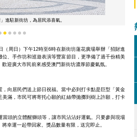
樹」進駐新街坊，為居民添喜氣。
3
4
5
6
7
8
日（周日）下午12時至6時在新街坊蓮花廣場舉辦「招財進
攤位、手作坊和巡遊表演等豐富節目，更準備了過千份精美
，歡迎廣大市民前來感受澳門新街坊濃厚節慶氣氛。
置，向居民們送上節日祝福。當中必到打卡點是巨型「黃金
足美滿，市民可將寄托心願的紅絲帶拋擲到樹上許願，打卡
鴻運當頭的立體醒獅頭等，讓市民沾沾好運氣。只要參與現場
，將幸運一起帶回家。獎品數量有限，送完即止。