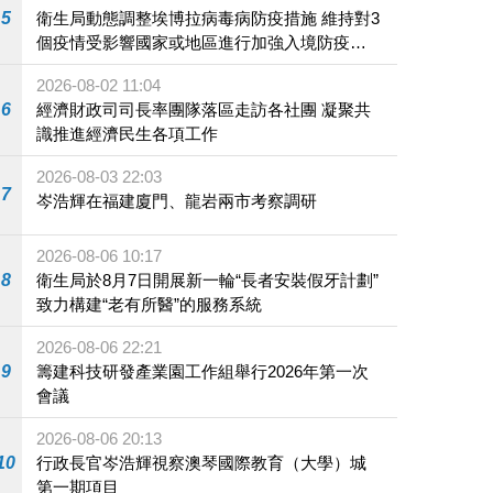
5
衛生局動態調整埃博拉病毒病防疫措施 維持對3
個疫情受影響國家或地區進行加強入境防疫措
施
2026-08-02 11:04
6
經濟財政司司長率團隊落區走訪各社團 凝聚共
識推進經濟民生各項工作
2026-08-03 22:03
7
岑浩輝在福建廈門、龍岩兩市考察調研
2026-08-06 10:17
8
衛生局於8月7日開展新一輪“長者安裝假牙計劃”
致力構建“老有所醫”的服務系統
2026-08-06 22:21
9
籌建科技研發產業園工作組舉行2026年第一次
會議
2026-08-06 20:13
10
行政長官岑浩輝視察澳琴國際教育（大學）城
第一期項目