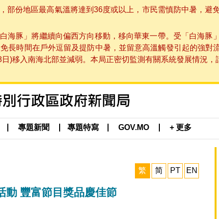
部份地區最高氣溫將達到36度或以上，市民需慎防中暑，避免在烈
白海豚」將繼續向偏西方向移動，移向華東一帶。受「白海豚
避免長時間在戶外逗留及提防中暑，並留意高溫觸發引起的強對
8日)移入南海北部並減弱。本局正密切監測有關系統發展情況，請市
專題新聞
專題特寫
GOV.MO
+ 更多
繁
简
PT
EN
活動 豐富節目獎品慶佳節