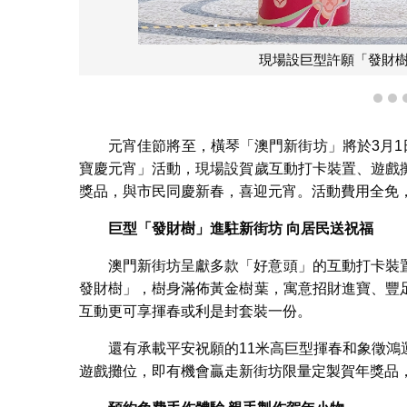
現場設巨型許願「發財
1
2
元宵佳節將至，橫琴「澳門新街坊」將於3月1
寶慶元宵」活動，現場設賀歲互動打卡裝置、遊戲
獎品，與市民同慶新春，喜迎元宵。活動費用全免
巨型「發財樹」進駐新街坊
向居民送祝福
澳門新街坊呈獻多款「好意頭」的互動打卡裝
發財樹」，樹身滿佈黃金樹葉，寓意招財進寶、豐
互動更可享揮春或利是封套裝一份。
還有承載平安祝願的11米高巨型揮春和象徵
遊戲攤位，即有機會贏走新街坊限量定製賀年獎品